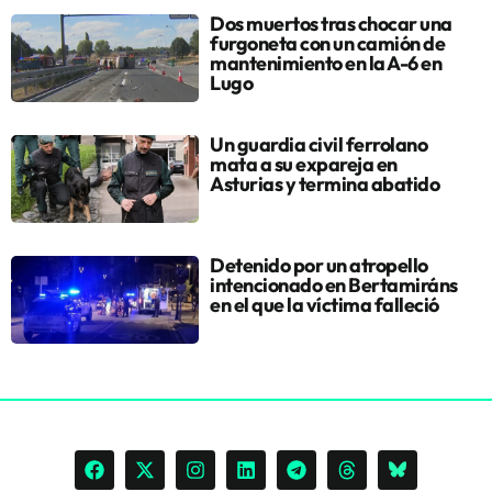
Dos muertos tras chocar una
furgoneta con un camión de
mantenimiento en la A-6 en
Lugo
Un guardia civil ferrolano
mata a su expareja en
Asturias y termina abatido
Detenido por un atropello
intencionado en Bertamiráns
en el que la víctima falleció