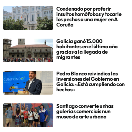
Condenado por proferir
insultos homófobos y tocarle
los pechos a una mujer en A
Coruña
Galicia ganó 15.000
habitantes en el último año
gracias a la llegada de
migrantes
Pedro Blanco reivindica las
inversiones del Gobierno en
Galicia: «Está cumpliendo con
hechos»
Santiago converte unhas
galerías comerciais nun
museo de arte urbana