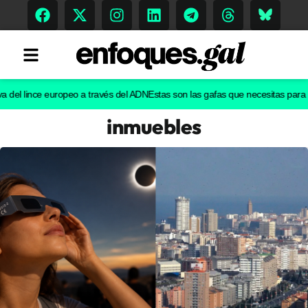
l lince europeo a través del ADN
Estas son las gafas que necesitas para ver el
inmuebles
Tendencias
Memoria Histórica
Gastronomía
Escenarios
Sostenibilidad