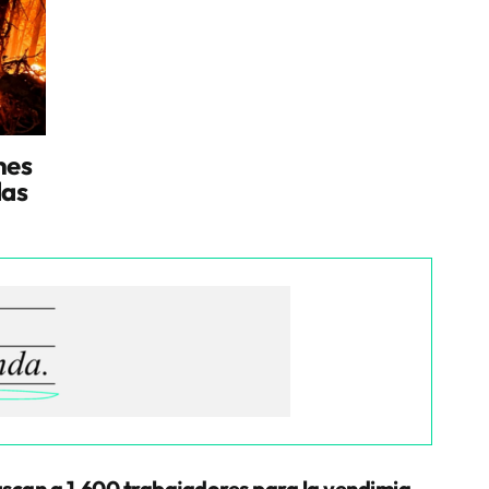
nes
das
scan a 1.600 trabajadores para la vendimia