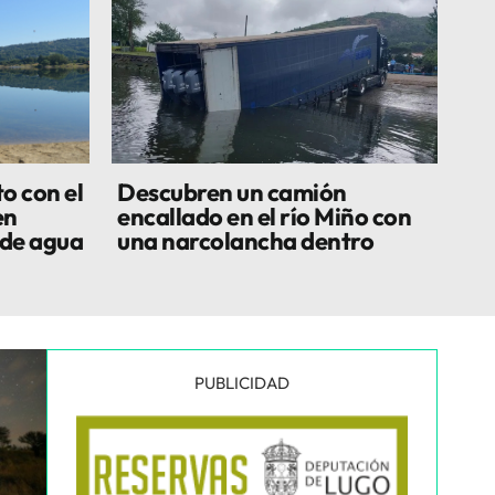
o con el
Descubren un camión
en
encallado en el río Miño con
 de agua
una narcolancha dentro
PUBLICIDAD