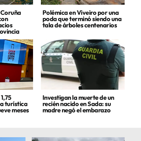
 Coruña
Polémica en Viveiro por una
 con
poda que terminó siendo una
acios
tala de árboles centenarios
rovincia
1,75
Investigan la muerte de un
a turística
recién nacido en Sada: su
ueve meses
madre negó el embarazo