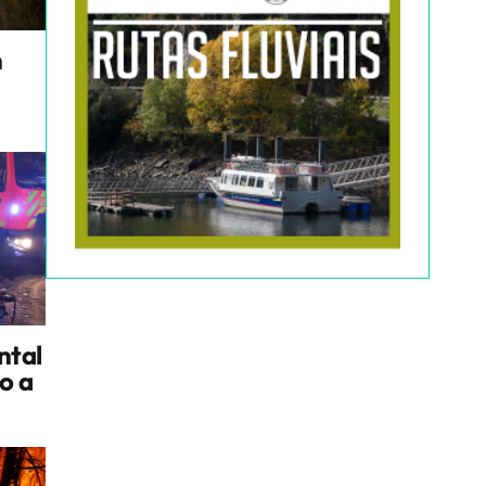
n
ntal
io a