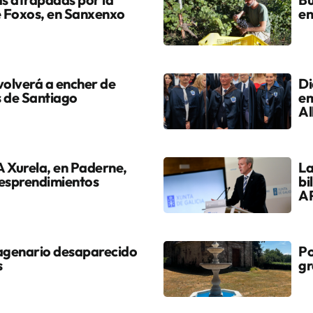
de Foxos, en Sanxenxo
en
volverá a encher de
Di
s de Santiago
em
Al
 A Xurela, en Paderne,
La
desprendimientos
bi
A
agenario desaparecido
Po
s
gr