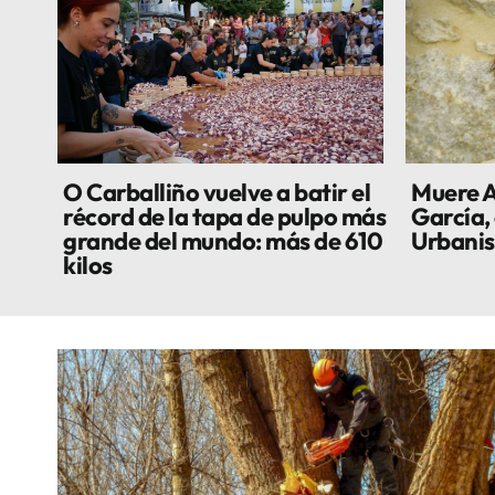
O Carballiño vuelve a batir el
Muere A
récord de la tapa de pulpo más
García, 
grande del mundo: más de 610
Urbani
kilos