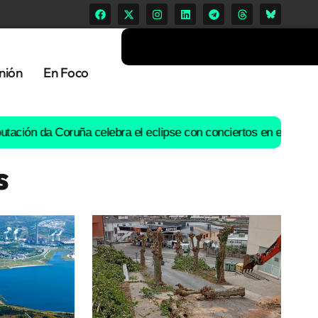
nión
En Foco
 Coruña celebra el eclipse con conciertos en espacios singulare
s