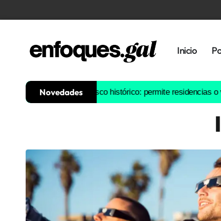
Inicio
Po
Novedades
antiago para su casco histórico: permite residencias o vivienda s
Tendencias
Memoria
Histórica
Gastronomía