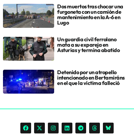
Dos muertos tras chocar una
furgoneta con un camión de
mantenimiento en la A-6 en
Lugo
Un guardia civil ferrolano
mata a su expareja en
Asturias y termina abatido
Detenido por un atropello
intencionado en Bertamiráns
en el que la víctima falleció