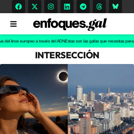
l lince europeo a través del ADN
Estas son las gafas que necesitas para ver e
INTERSECCIÓN
Tendencias
Memoria Histórica
Gastronomía
Escenarios
Sostenibilidad