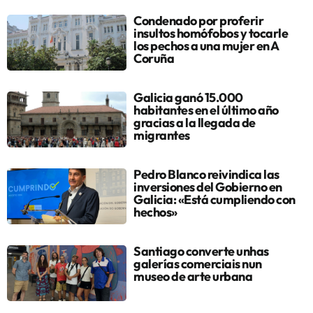
Condenado por proferir
insultos homófobos y tocarle
los pechos a una mujer en A
Coruña
Galicia ganó 15.000
habitantes en el último año
gracias a la llegada de
migrantes
Pedro Blanco reivindica las
inversiones del Gobierno en
Galicia: «Está cumpliendo con
hechos»
Santiago converte unhas
galerías comerciais nun
museo de arte urbana