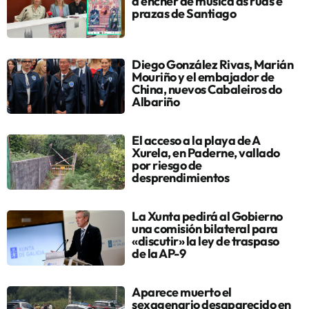
a encher de música as rúas e
prazas de Santiago
Diego González Rivas, Marián
Mouriño y el embajador de
China, nuevos Cabaleiros do
Albariño
El acceso a la playa de A
Xurela, en Paderne, vallado
por riesgo de
desprendimientos
La Xunta pedirá al Gobierno
una comisión bilateral para
«discutir» la ley de traspaso
de la AP-9
Aparece muerto el
sexagenario desaparecido en