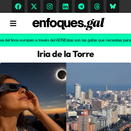
l lince europeo a través del ADN
Estas son las gafas que necesitas para ver e
Iria de la Torre
Tendencias
Memoria Histórica
Gastronomía
Escenarios
Sostenibilidad