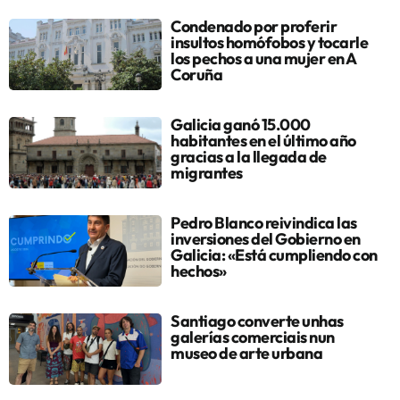
Condenado por proferir
insultos homófobos y tocarle
los pechos a una mujer en A
Coruña
Galicia ganó 15.000
habitantes en el último año
gracias a la llegada de
migrantes
Pedro Blanco reivindica las
inversiones del Gobierno en
Galicia: «Está cumpliendo con
hechos»
Santiago converte unhas
galerías comerciais nun
museo de arte urbana