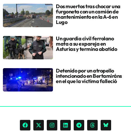
Dos muertos tras chocar una
furgoneta con un camión de
mantenimiento en la A-6 en
Lugo
Un guardia civil ferrolano
mata a su expareja en
Asturias y termina abatido
Detenido por un atropello
intencionado en Bertamiráns
en el que la víctima falleció