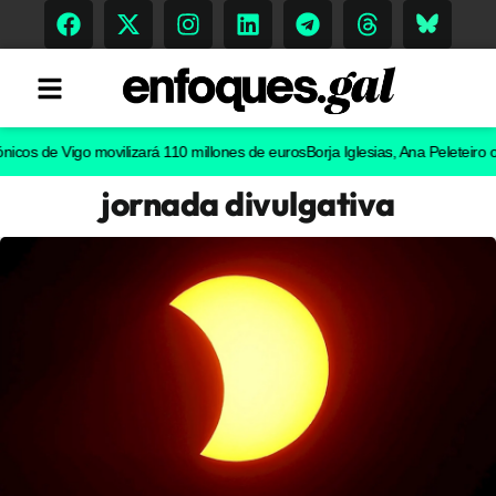
de Vigo movilizará 110 millones de euros
Borja Iglesias, Ana Peleteiro o Abel 
jornada divulgativa
Tendencias
Memoria Histórica
Gastronomía
Escenarios
Sostenibilidad