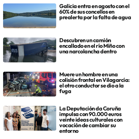
Galicia entra en agosto con el
60% de sus concellos en
prealerta por la falta de agua
Descubren un camión
encallado en el río Miño con
una narcolancha dentro
Muere un hombre en una
colisión frontal en Vilagarcía:
el otro conductor se dio a la
fuga
La Deputación da Coruña
impulsa con 90.000 euros
veinte ideas culturales con
vocación de cambiar su
entorno