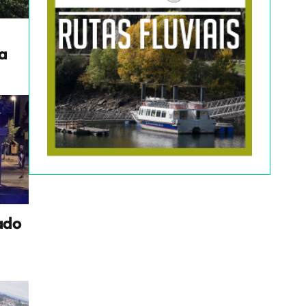
a
ado