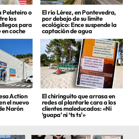
a Peleteiro o
El río Lérez, en Pontevedra,
re los
por debajo de su límite
allegos para
ecológico: Ence suspende la
e en coche
captación de agua
esa Action
El chiringuito que arrasa en
en el nuevo
redes al plantarle cara a los
de Narón
clientes maleducados: «Ni
‘guapa’ ni ‘ts ts'»