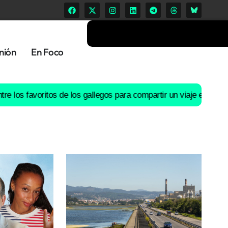
nión
En Foco
avoritos de los gallegos para compartir un viaje en coche
El río L