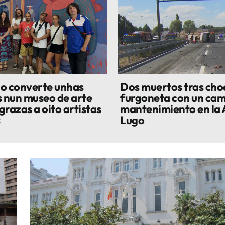
o converte unhas
Dos muertos tras cho
s nun museo de arte
furgoneta con un cam
grazas a oito artistas
mantenimiento en la 
s
Lugo