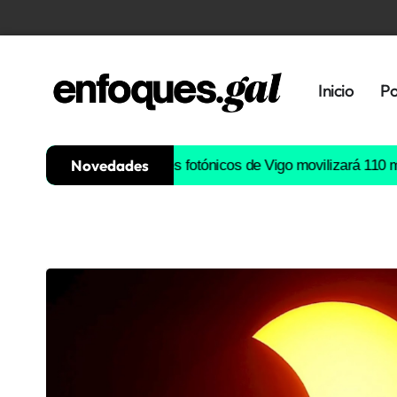
Inicio
Po
Novedades
 de semiconductores fotónicos de Vigo movilizará 110 millones d
Tendencias
Memoria
Histórica
Gastronomía