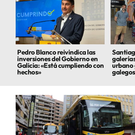
Pedro Blanco reivindica las
Santiag
inversiones del Gobierno en
galería
Galicia: «Está cumpliendo con
urbano 
hechos»
galego