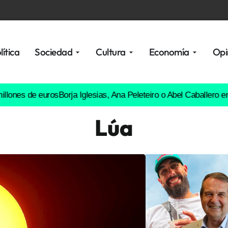
lítica
Sociedad
Cultura
Economía
Opi
e euros
Borja Iglesias, Ana Peleteiro o Abel Caballero entre los f
Lúa