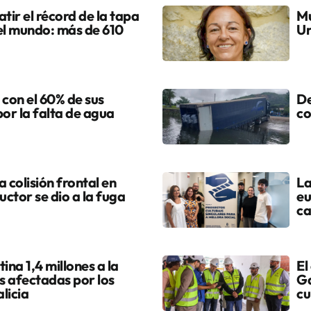
tir el récord de la tapa
Mu
el mundo: más de 610
Ur
 con el 60% de sus
De
por la falta de agua
co
colisión frontal en
La
uctor se dio a la fuga
eu
ca
ina 1,4 millones a la
El
s afectadas por los
Ga
licia
cu