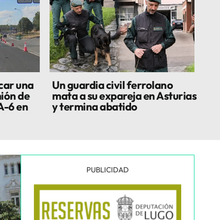
car una
Un guardia civil ferrolano
ión de
mata a su expareja en Asturias
A-6 en
y termina abatido
PUBLICIDAD