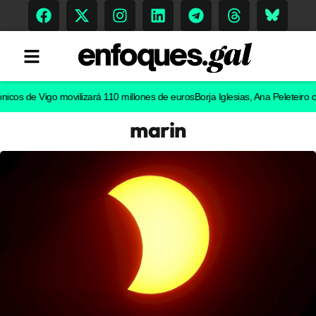
 de Vigo movilizará 110 millones de euros
Borja Iglesias, Ana Peleteiro o Abel
marin
Tendencias
Memoria Histórica
Gastronomía
Escenarios
Sostenibilidad