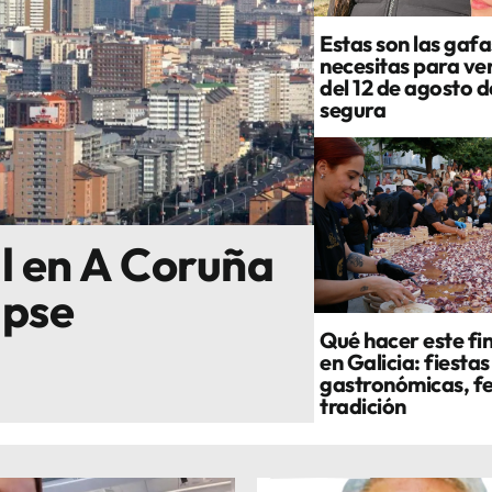
Estas son las gafa
necesitas para ver
del 12 de agosto 
segura
al en A Coruña
ipse
Qué hacer este fi
en Galicia: fiestas
gastronómicas, fe
tradición