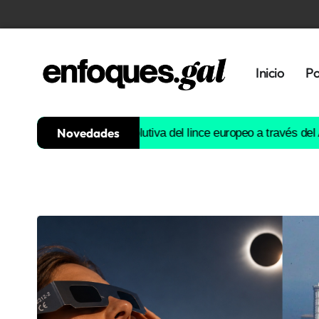
Inicio
Po
Novedades
uirá la historia evolutiva del lince europeo a través del ADN
Est
Tendencias
Memoria
Histórica
Gastronomía