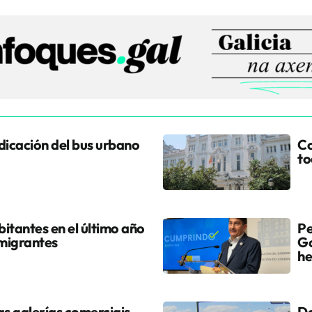
udicación del bus urbano
Co
to
itantes en el último año
Pe
 migrantes
Go
he
s galerías comerciais
Do