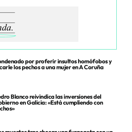
ndenado por proferir insultos homófobos y
carle los pechos a una mujer en A Coruña
dro Blanco reivindica las inversiones del
bierno en Galicia: «Está cumpliendo con
chos»
s muertos tras chocar una furgoneta con un