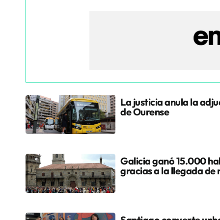
La justicia anula la adj
de Ourense
Galicia ganó 15.000 hab
gracias a la llegada de
Santiago converte unha