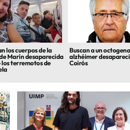
n los cuerpos de la
Buscan a un octogena
 de Marín desaparecida
alzhéimer desapareci
 los terremotos de
Coirós
ela