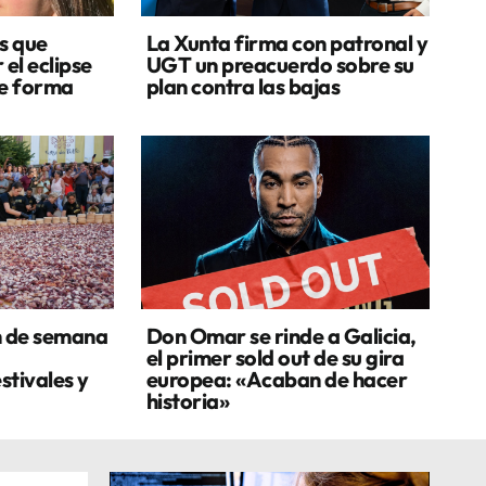
s que
La Xunta firma con patronal y
 el eclipse
UGT un preacuerdo sobre su
de forma
plan contra las bajas
n de semana
Don Omar se rinde a Galicia,
el primer sold out de su gira
stivales y
europea: «Acaban de hacer
historia»