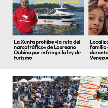
La Xunta prohíbe «la ruta del
Localiza
narcotráfico» de Laureano
familia
Oubiña por infringir la ley de
durante
turismo
Venezu