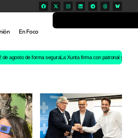
nión
En Foco
osto de forma segura
La Xunta firma con patronal y UGT un preacu