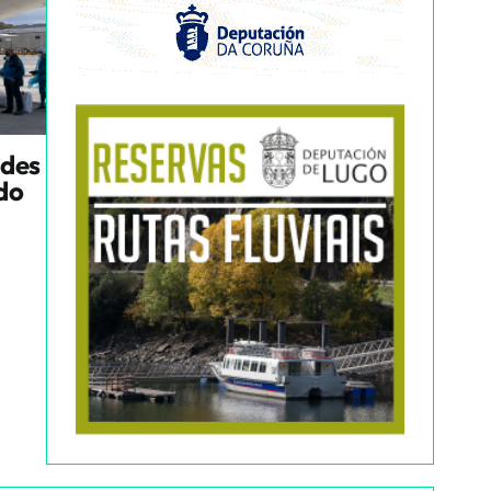
ndes
ado