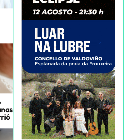
o
anas
rrió