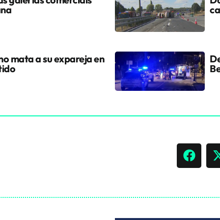
ana
ca
ano mata a su expareja en
De
tido
Be