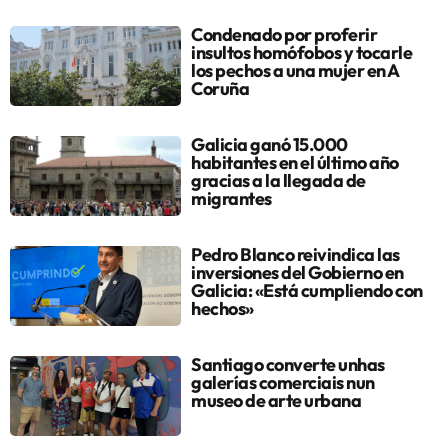
Condenado por proferir
insultos homófobos y tocarle
los pechos a una mujer en A
Coruña
Galicia ganó 15.000
habitantes en el último año
gracias a la llegada de
migrantes
Pedro Blanco reivindica las
inversiones del Gobierno en
Galicia: «Está cumpliendo con
hechos»
Santiago converte unhas
galerías comerciais nun
museo de arte urbana