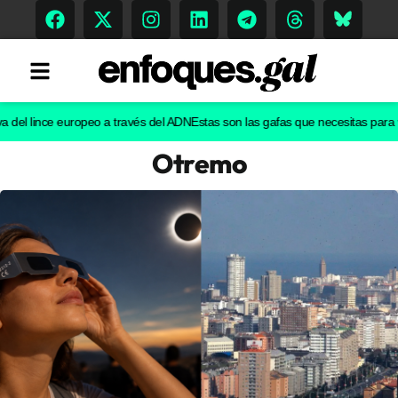
l lince europeo a través del ADN
Estas son las gafas que necesitas para ver el
Otremo
Tendencias
Memoria Histórica
Gastronomía
Escenarios
Sostenibilidad