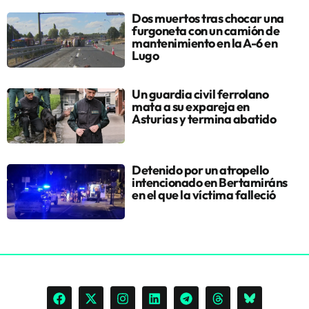
Dos muertos tras chocar una
furgoneta con un camión de
mantenimiento en la A-6 en
Lugo
Un guardia civil ferrolano
mata a su expareja en
Asturias y termina abatido
Detenido por un atropello
intencionado en Bertamiráns
en el que la víctima falleció