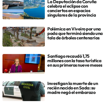
La Deputación da Coruña
celebra el eclipse con
conciertos en espacios
singulares de la provincia
Polémica en Viveiro por una
poda que terminó siendo una
tala de árboles centenarios
Santiago recaudó 1,75
millones con la tasa turística
en sus primeros nueve meses
Investigan la muerte de un
recién nacido en Sada: su
madre negó el embarazo