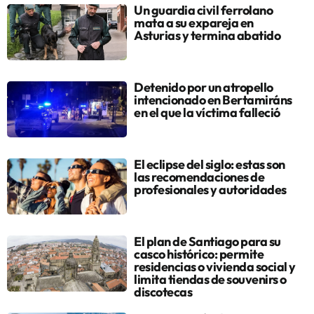
Un guardia civil ferrolano
mata a su expareja en
Asturias y termina abatido
Detenido por un atropello
intencionado en Bertamiráns
en el que la víctima falleció
El eclipse del siglo: estas son
las recomendaciones de
profesionales y autoridades
El plan de Santiago para su
casco histórico: permite
residencias o vivienda social y
limita tiendas de souvenirs o
discotecas