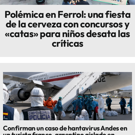
Polémica en Ferrol: una fiesta
Innova
de la cerveza con concursos y
«catas» para niños desata las
críticas
Confirman un caso de hantavirus Andes en
un turista franco-argentino aislado en