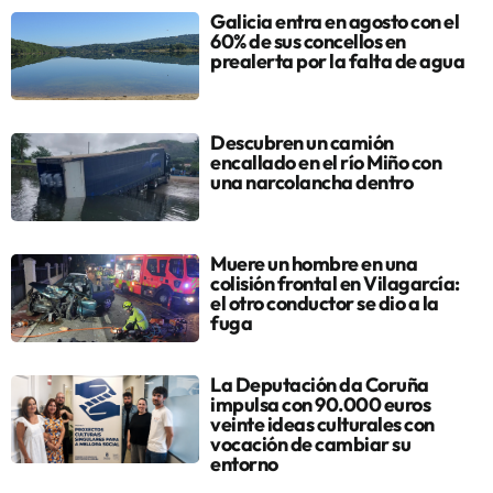
Galicia entra en agosto con el
60% de sus concellos en
prealerta por la falta de agua
Descubren un camión
encallado en el río Miño con
una narcolancha dentro
Muere un hombre en una
colisión frontal en Vilagarcía:
el otro conductor se dio a la
fuga
La Deputación da Coruña
impulsa con 90.000 euros
veinte ideas culturales con
vocación de cambiar su
entorno