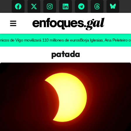
de Vigo movilizará 110 millones de euros
Borja Iglesias, Ana Peleteiro o Abel 
patada
Tendencias
Memoria Histórica
Gastronomía
Escenarios
Sostenibilidad