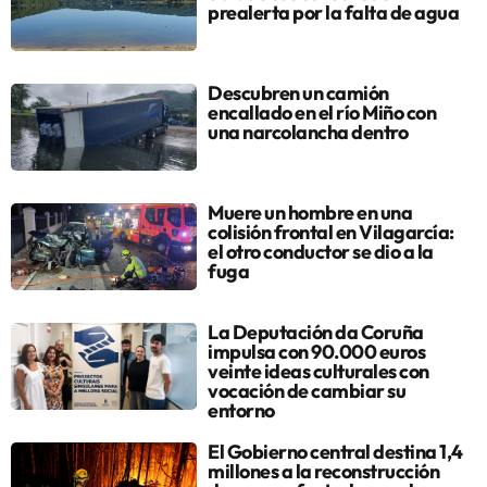
prealerta por la falta de agua
Descubren un camión
encallado en el río Miño con
una narcolancha dentro
Muere un hombre en una
colisión frontal en Vilagarcía:
el otro conductor se dio a la
fuga
La Deputación da Coruña
impulsa con 90.000 euros
veinte ideas culturales con
vocación de cambiar su
entorno
El Gobierno central destina 1,4
millones a la reconstrucción