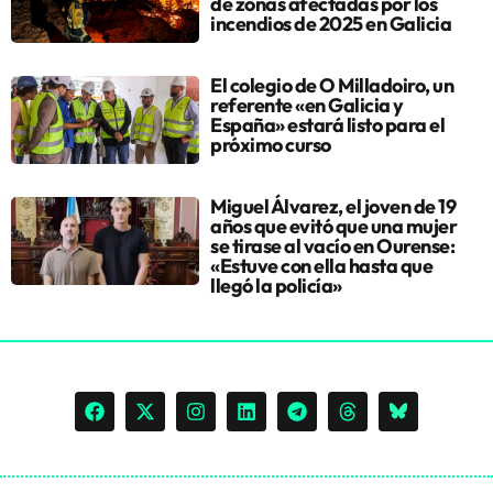
de zonas afectadas por los
incendios de 2025 en Galicia
El colegio de O Milladoiro, un
referente «en Galicia y
España» estará listo para el
próximo curso
Miguel Álvarez, el joven de 19
años que evitó que una mujer
se tirase al vacío en Ourense:
«Estuve con ella hasta que
llegó la policía»