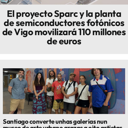
El proyecto Sparc y la planta
Innova
de semiconductores fotónicos
de Vigo movilizará 110 millones
de euros
Santiago converte unhas galerías nun
museo de arte urbano grazas a oito artistas