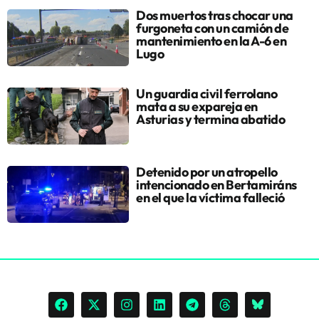
Dos muertos tras chocar una
furgoneta con un camión de
mantenimiento en la A-6 en
Lugo
Un guardia civil ferrolano
mata a su expareja en
Asturias y termina abatido
Detenido por un atropello
intencionado en Bertamiráns
en el que la víctima falleció