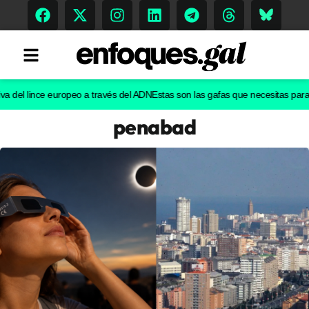
el lince europeo a través del ADN
Estas son las gafas que necesitas para ver e
penabad
Tendencias
Memoria Histórica
Gastronomía
Escenarios
Sostenibilidad