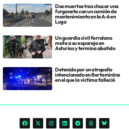
Dos muertos tras chocar una
furgoneta con un camión de
mantenimiento en la A-6 en
Lugo
Un guardia civil ferrolano
mata a su expareja en
Asturias y termina abatido
Detenido por un atropello
intencionado en Bertamiráns
en el que la víctima falleció