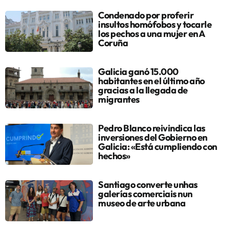
Condenado por proferir
insultos homófobos y tocarle
los pechos a una mujer en A
Coruña
Galicia ganó 15.000
habitantes en el último año
gracias a la llegada de
migrantes
Pedro Blanco reivindica las
inversiones del Gobierno en
Galicia: «Está cumpliendo con
hechos»
Santiago converte unhas
galerías comerciais nun
museo de arte urbana