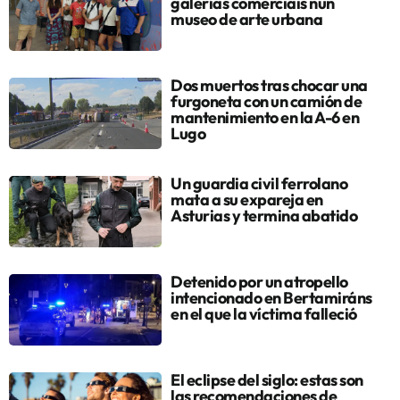
galerías comerciais nun
museo de arte urbana
Dos muertos tras chocar una
furgoneta con un camión de
mantenimiento en la A-6 en
Lugo
Un guardia civil ferrolano
mata a su expareja en
Asturias y termina abatido
Detenido por un atropello
intencionado en Bertamiráns
en el que la víctima falleció
El eclipse del siglo: estas son
las recomendaciones de