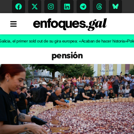
el primer sold out de su gira europea: «Acaban de hacer historia»
Polémica e
pensión
Tendencias
Memoria Histórica
Gastronomía
Escenarios
Sostenibilidad