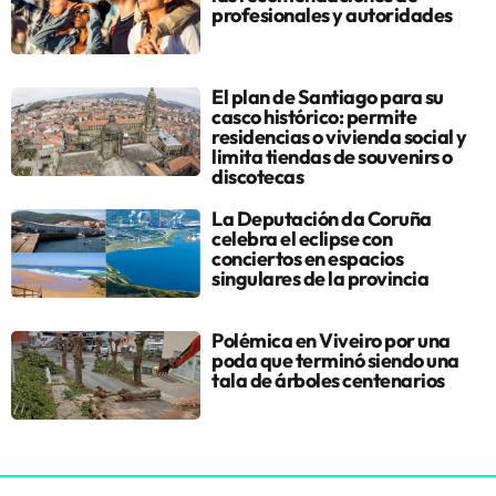
profesionales y autoridades
El plan de Santiago para su
casco histórico: permite
residencias o vivienda social y
limita tiendas de souvenirs o
discotecas
La Deputación da Coruña
celebra el eclipse con
conciertos en espacios
singulares de la provincia
Polémica en Viveiro por una
poda que terminó siendo una
tala de árboles centenarios