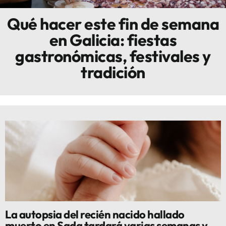
Qué hacer este fin de semana
Innova
en Galicia: fiestas
gastronómicas, festivales y
tradición
La autopsia del recién nacido hallado
muerto en Sada tardará varias semanas y