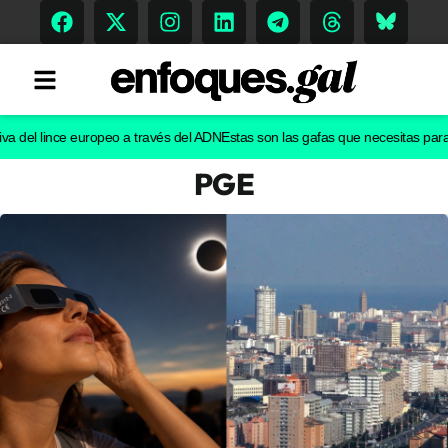
del lince europeo a través del ADN
Estas son las gafas que necesitas para ver
PGE
Tendencias
Memoria Histórica
Gastronomía
Escenarios
Sostenibilidad