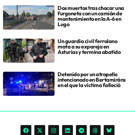
Dos muertos tras chocar una
furgoneta con un camión de
mantenimiento en la A-6 en
Lugo
Un guardia civil ferrolano
mata a su expareja en
Asturias y termina abatido
Detenido por un atropello
intencionado en Bertamiráns
en el que la víctima falleció