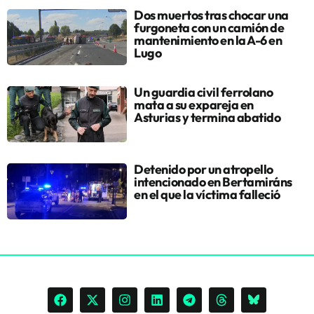
Dos muertos tras chocar una
furgoneta con un camión de
mantenimiento en la A-6 en
Lugo
Un guardia civil ferrolano
mata a su expareja en
Asturias y termina abatido
Detenido por un atropello
intencionado en Bertamiráns
en el que la víctima falleció