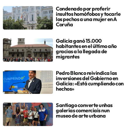
Condenado por proferir
insultos homófobos y tocarle
los pechos a una mujer en A
Coruña
Galicia ganó 15.000
habitantes en el último año
gracias a la llegada de
migrantes
Pedro Blanco reivindica las
inversiones del Gobierno en
Galicia: «Está cumpliendo con
hechos»
Santiago converte unhas
galerías comerciais nun
museo de arte urbana