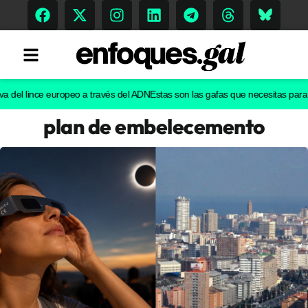
l lince europeo a través del ADN
Estas son las gafas que necesitas para ver el
plan de embelecemento
Tendencias
Memoria Histórica
Gastronomía
Escenarios
Sostenibilidad