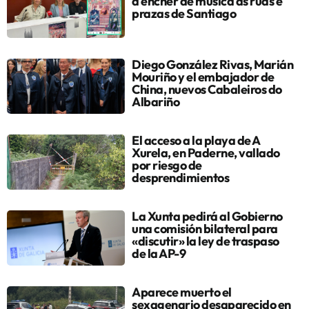
a encher de música as rúas e
prazas de Santiago
Diego González Rivas, Marián
Mouriño y el embajador de
China, nuevos Cabaleiros do
Albariño
El acceso a la playa de A
Xurela, en Paderne, vallado
por riesgo de
desprendimientos
La Xunta pedirá al Gobierno
una comisión bilateral para
«discutir» la ley de traspaso
de la AP-9
Aparece muerto el
sexagenario desaparecido en