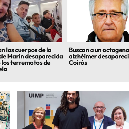
n los cuerpos de la
Buscan a un octogena
 de Marín desaparecida
alzhéimer desapareci
 los terremotos de
Coirós
ela