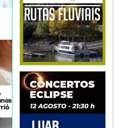
o
anas
rrió