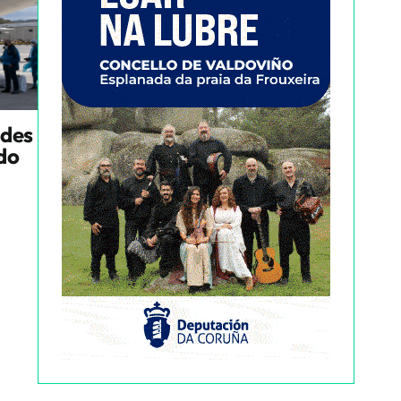
ndes
ado