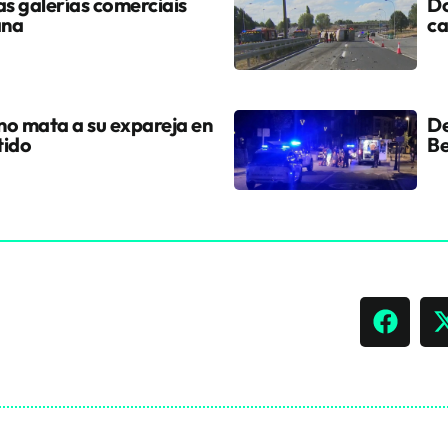
s galerías comerciais
Do
ana
ca
ano mata a su expareja en
De
tido
Be