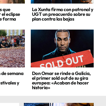
s que
La Xunta firma con patronal y
 el eclipse
UGT un preacuerdo sobre su
de forma
plan contra las bajas
n de semana
Don Omar se rinde a Galicia,
el primer sold out de su gira
stivales y
europea: «Acaban de hacer
historia»