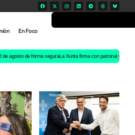
nión
En Foco
osto de forma segura
La Xunta firma con patronal y UGT un preac