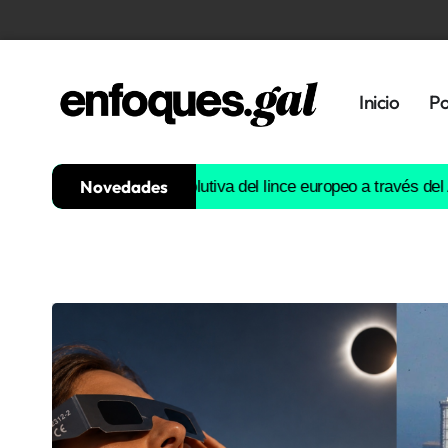
Inicio
Po
Novedades
ruirá la historia evolutiva del lince europeo a través del ADN
Est
Tendencias
Memoria
Histórica
Gastronomía