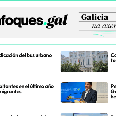
udicación del bus urbano
Co
to
itantes en el último año
Pe
 migrantes
Go
he