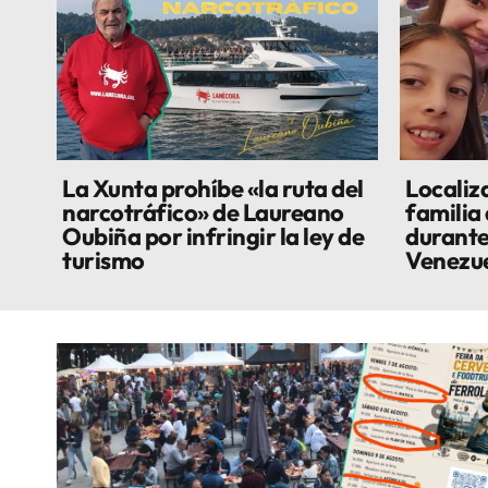
La Xunta prohíbe «la ruta del
Localiza
narcotráfico» de Laureano
familia
Oubiña por infringir la ley de
durante
turismo
Venezu