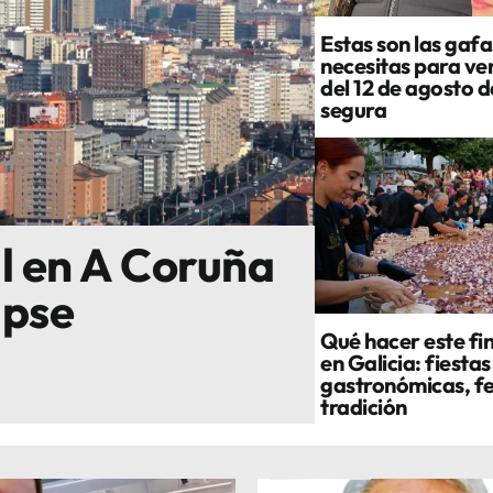
Estas son las gafa
necesitas para ver
del 12 de agosto 
segura
al en A Coruña
ipse
Qué hacer este fi
en Galicia: fiestas
gastronómicas, fe
tradición