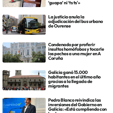
‘guapa’ ni ‘ts ts'»
La justicia anula la
adjudicación del bus urbano
de Ourense
Condenado por proferir
insultos homófobos y tocarle
los pechos a una mujer en A
Coruña
Galicia ganó 15.000
habitantes en el último año
gracias a la llegada de
migrantes
Pedro Blanco reivindica las
inversiones del Gobierno en
Galicia: «Está cumpliendo con