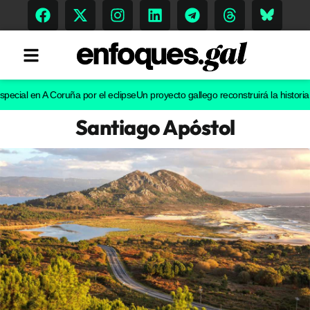
l en A Coruña por el eclipse
Un proyecto gallego reconstruirá la historia evolu
Santiago Apóstol
Tendencias
Memoria Histórica
Gastronomía
Escenarios
Sostenibilidad