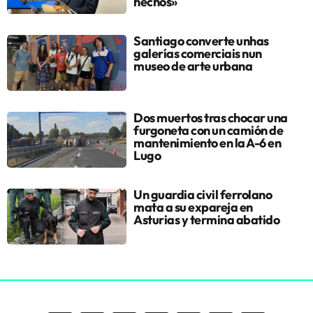
hechos»
Santiago converte unhas
galerías comerciais nun
museo de arte urbana
Dos muertos tras chocar una
furgoneta con un camión de
mantenimiento en la A-6 en
Lugo
Un guardia civil ferrolano
mata a su expareja en
Asturias y termina abatido