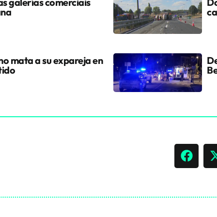
s galerías comerciais
Do
ana
ca
ano mata a su expareja en
De
tido
Be