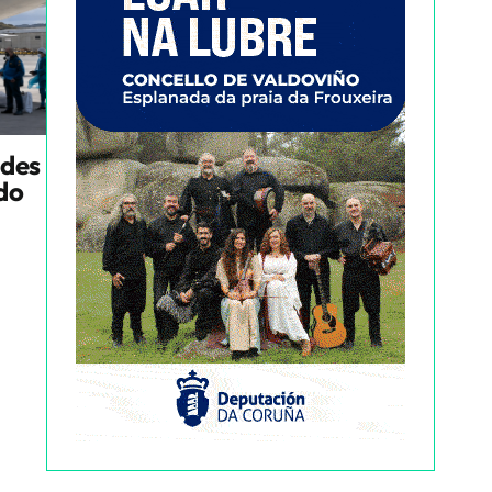
ndes
ado