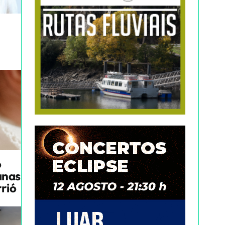
o
anas
rrió