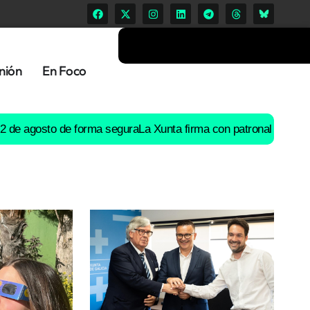
nión
En Foco
osto de forma segura
La Xunta firma con patronal y UGT un preac