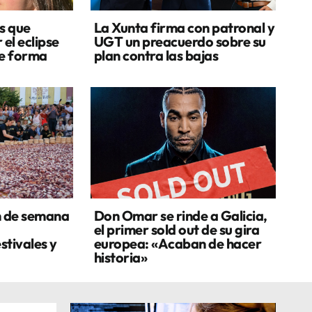
s que
La Xunta firma con patronal y
 el eclipse
UGT un preacuerdo sobre su
de forma
plan contra las bajas
n de semana
Don Omar se rinde a Galicia,
el primer sold out de su gira
stivales y
europea: «Acaban de hacer
historia»