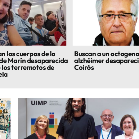
n los cuerpos de la
Buscan a un octogena
 de Marín desaparecida
alzhéimer desapareci
 los terremotos de
Coirós
ela