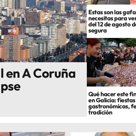
Estas son las gafa
necesitas para ver
del 12 de agosto 
segura
al en A Coruña
ipse
Qué hacer este fi
en Galicia: fiestas
gastronómicas, fe
tradición