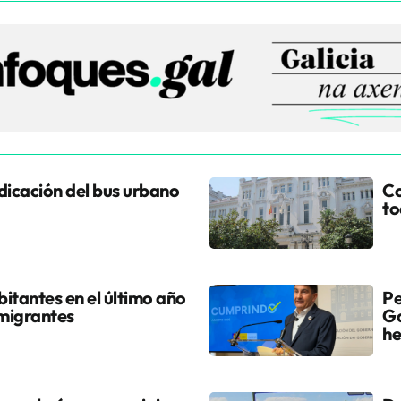
udicación del bus urbano
Co
to
itantes en el último año
Pe
 migrantes
Go
he