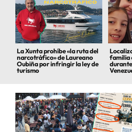
La Xunta prohíbe «la ruta del
Localiza
narcotráfico» de Laureano
familia
Oubiña por infringir la ley de
durante
turismo
Venezu