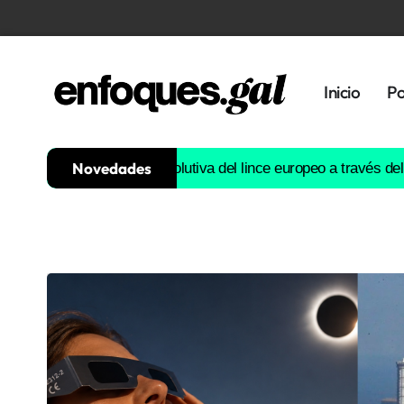
Inicio
Po
Novedades
ruirá la historia evolutiva del lince europeo a través del ADN
Est
Tendencias
Memoria
Histórica
Gastronomía