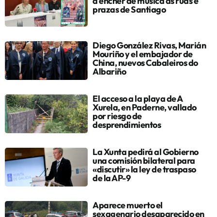
a encher de música as rúas e
prazas de Santiago
Diego González Rivas, Marián
Mouriño y el embajador de
China, nuevos Cabaleiros do
Albariño
El acceso a la playa de A
Xurela, en Paderne, vallado
por riesgo de
desprendimientos
La Xunta pedirá al Gobierno
una comisión bilateral para
«discutir» la ley de traspaso
de la AP-9
Aparece muerto el
sexagenario desaparecido en