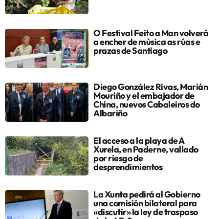
O Festival Feito a Man volverá
a encher de música as rúas e
prazas de Santiago
Diego González Rivas, Marián
Mouriño y el embajador de
China, nuevos Cabaleiros do
Albariño
El acceso a la playa de A
Xurela, en Paderne, vallado
por riesgo de
desprendimientos
La Xunta pedirá al Gobierno
una comisión bilateral para
«discutir» la ley de traspaso