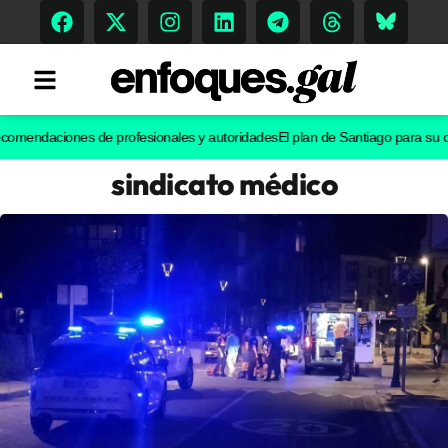
ndaciones de profesionales y autoridades
El plan de Santiago para su casco his
sindicato médico
Tendencias
Memoria Histórica
Gastronomía
Escenarios
Sostenibilidad