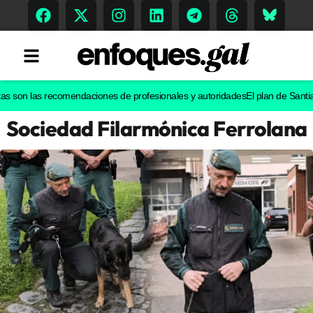
on las recomendaciones de profesionales y autoridades
El plan de Santiago para
Sociedad Filarmónica Ferrolana
Tendencias
Memoria Histórica
Gastronomía
Escenarios
Sostenibilidad