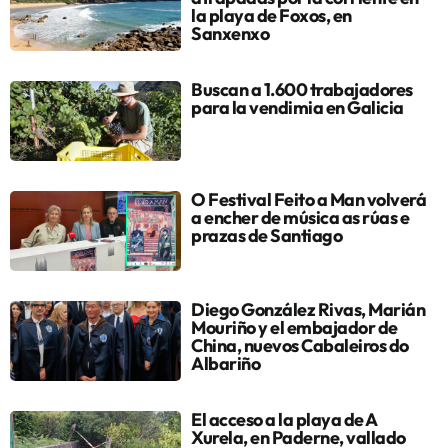
la playa de Foxos, en
Sanxenxo
Buscan a 1.600 trabajadores
para la vendimia en Galicia
O Festival Feito a Man volverá
a encher de música as rúas e
prazas de Santiago
Diego González Rivas, Marián
Mouriño y el embajador de
China, nuevos Cabaleiros do
Albariño
El acceso a la playa de A
Xurela, en Paderne, vallado