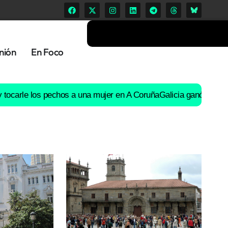
nión
En Foco
 los pechos a una mujer en A Coruña
Galicia ganó 15.000 habitant