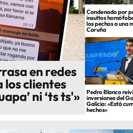
Condenado por pr
insultos homófobo
los pechos a una m
Coruña
arrasa en redes
 los clientes
Pedro Blanco reivi
pa’ ni ‘ts ts'»
inversiones del G
Galicia: «Está cu
hechos»