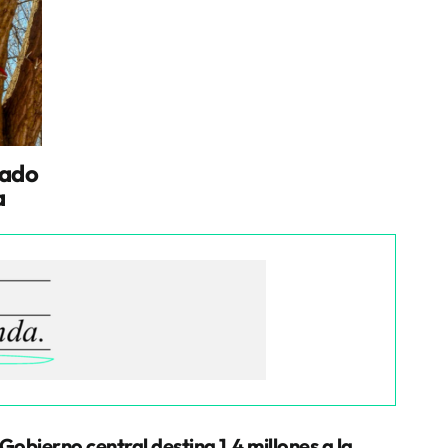
tado
a
 Gobierno central destina 1,4 millones a la