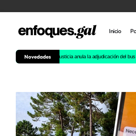
Inicio
Po
Novedades
uapa’ ni ‘ts ts'»
La justicia anula la adjudicación del bus urbano
Tendencias
Memoria
Histórica
Gastronomía