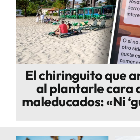
Escenarios
Sostenibilidad
Innova
El chiringuito que 
al plantarle cara a
maleducados: «Ni ‘gua