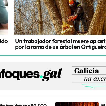
cido
Un trabajador forestal muere aplas
por la rama de un árbol en Ortigueir
ña impulsa con 90.000
El