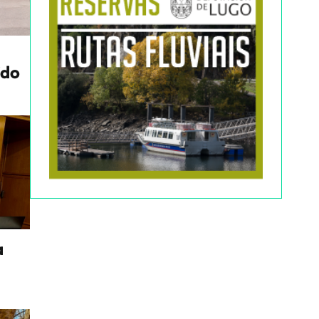
ido
a