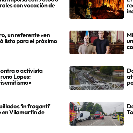
urales con vocación de
re
in
ro, un referente «en
Mi
á listo para el próximo
un
co
ontra o activista
Do
Bruno Lopes:
at
tisemitismo»
po
illados ‘in fraganti’
Do
 en Vilamartín de
T