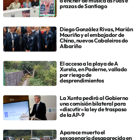
a encher de música as rúas e
prazas de Santiago
Diego González Rivas, Marián
Mouriño y el embajador de
China, nuevos Cabaleiros do
Albariño
El acceso a la playa de A
Xurela, en Paderne, vallado
por riesgo de
desprendimientos
La Xunta pedirá al Gobierno
una comisión bilateral para
«discutir» la ley de traspaso
de la AP-9
Aparece muerto el
sexagenario desaparecido en