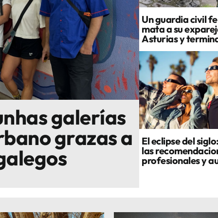
Un guardia civil f
mata a su exparej
Asturias y termin
unhas galerías
rbano grazas a
El eclipse del siglo
las recomendacio
 galegos
profesionales y a