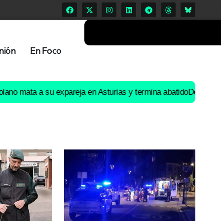
nión
En Foco
ta a su expareja en Asturias y termina abatido
Detenido por un at