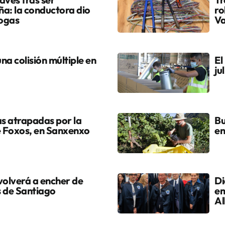
ña: la conductora dio
ro
rogas
Va
na colisión múltiple en
El
ju
s atrapadas por la
Bu
de Foxos, en Sanxenxo
en
volverá a encher de
Di
s de Santiago
em
Al