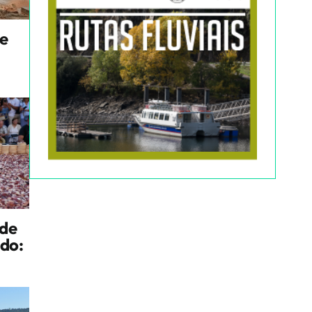
ue
 de
ndo: