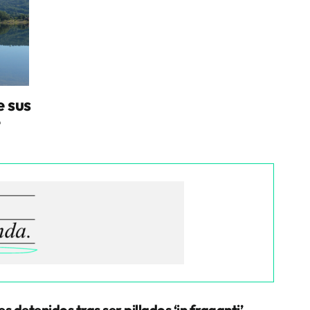
e sus
e
es detenidos tras ser pillados ‘in fraganti’