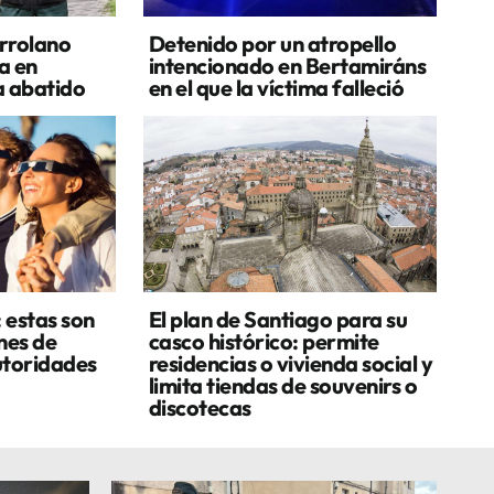
errolano
Detenido por un atropello
a en
intencionado en Bertamiráns
a abatido
en el que la víctima falleció
: estas son
El plan de Santiago para su
nes de
casco histórico: permite
utoridades
residencias o vivienda social y
limita tiendas de souvenirs o
discotecas