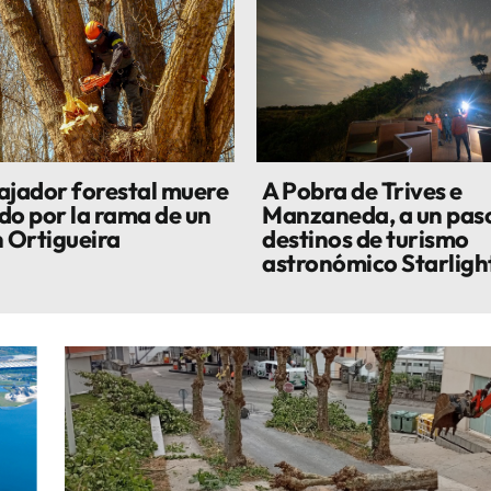
ajador forestal muere
A Pobra de Trives e
do por la rama de un
Manzaneda, a un paso
n Ortigueira
destinos de turismo
astronómico Starligh