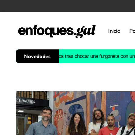
Inicio
Po
Novedades
s galegos
Dos muertos tras chocar una furgoneta con un camión 
Tendencias
Memoria
Histórica
Gastronomía