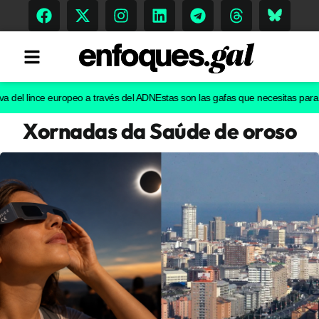
l lince europeo a través del ADN
Estas son las gafas que necesitas para ver e
Xornadas da Saúde de oroso
Tendencias
Memoria Histórica
Gastronomía
Escenarios
Sostenibilidad