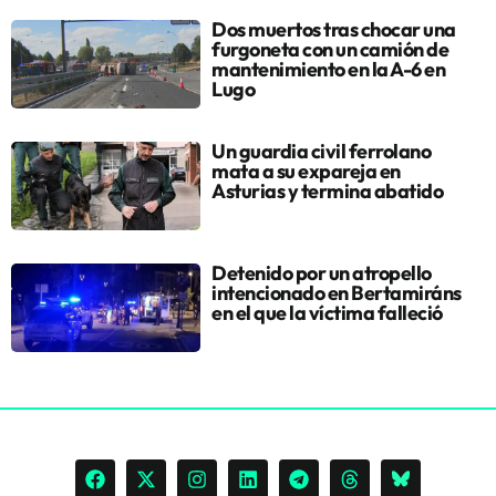
Dos muertos tras chocar una
furgoneta con un camión de
mantenimiento en la A-6 en
Lugo
Un guardia civil ferrolano
mata a su expareja en
Asturias y termina abatido
Detenido por un atropello
intencionado en Bertamiráns
en el que la víctima falleció