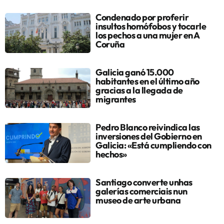
Condenado por proferir
insultos homófobos y tocarle
los pechos a una mujer en A
Coruña
Galicia ganó 15.000
habitantes en el último año
gracias a la llegada de
migrantes
Pedro Blanco reivindica las
inversiones del Gobierno en
Galicia: «Está cumpliendo con
hechos»
Santiago converte unhas
galerías comerciais nun
museo de arte urbana