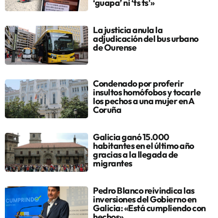
‘guapa’ ni ‘ts ts'»
La justicia anula la
adjudicación del bus urbano
de Ourense
Condenado por proferir
insultos homófobos y tocarle
los pechos a una mujer en A
Coruña
Galicia ganó 15.000
habitantes en el último año
gracias a la llegada de
migrantes
Pedro Blanco reivindica las
inversiones del Gobierno en
Galicia: «Está cumpliendo con
hechos»