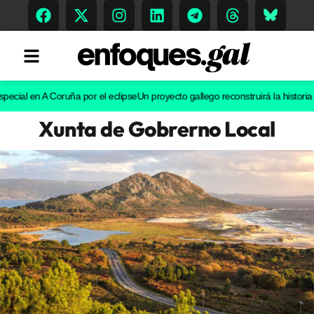
l en A Coruña por el eclipse
Un proyecto gallego reconstruirá la historia evolu
Xunta de Gobrerno Local
Tendencias
Memoria Histórica
Gastronomía
Escenarios
Sostenibilidad