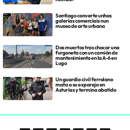
Santiago converte unhas
galerías comerciais nun
museo de arte urbana
Dos muertos tras chocar una
furgoneta con un camión de
mantenimiento en la A-6 en
Lugo
Un guardia civil ferrolano
mata a su expareja en
Asturias y termina abatido