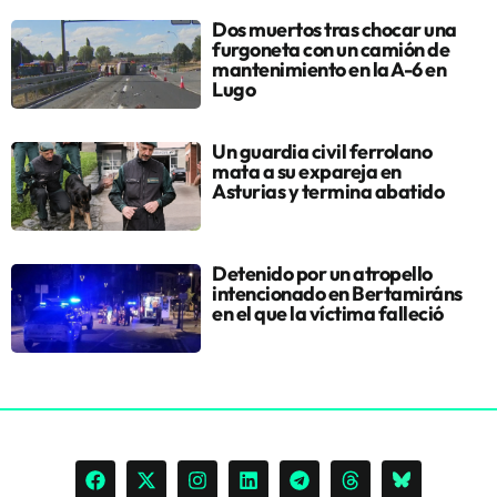
Dos muertos tras chocar una
furgoneta con un camión de
mantenimiento en la A-6 en
Lugo
Un guardia civil ferrolano
mata a su expareja en
Asturias y termina abatido
Detenido por un atropello
intencionado en Bertamiráns
en el que la víctima falleció