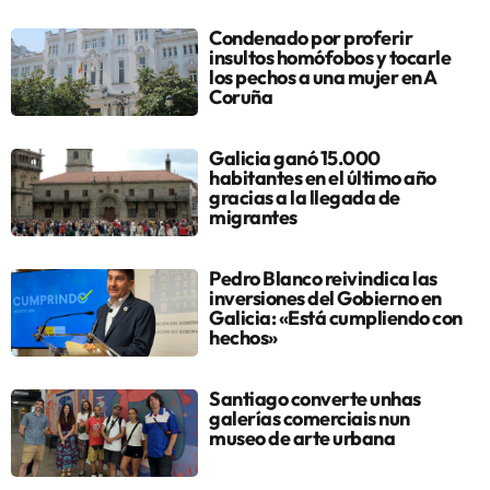
Condenado por proferir
insultos homófobos y tocarle
los pechos a una mujer en A
Coruña
Galicia ganó 15.000
habitantes en el último año
gracias a la llegada de
migrantes
Pedro Blanco reivindica las
inversiones del Gobierno en
Galicia: «Está cumpliendo con
hechos»
Santiago converte unhas
galerías comerciais nun
museo de arte urbana