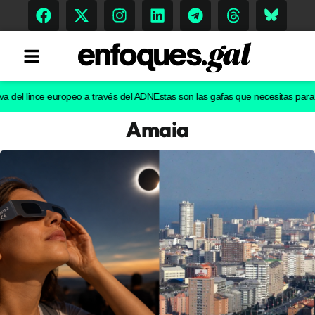
l lince europeo a través del ADN
Estas son las gafas que necesitas para ver e
Amaia
Tendencias
Memoria Histórica
Gastronomía
Escenarios
Sostenibilidad