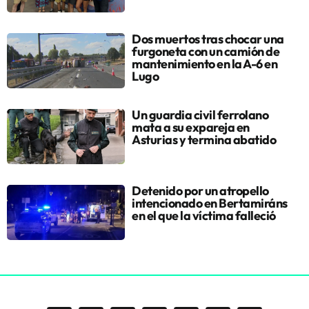
Dos muertos tras chocar una
furgoneta con un camión de
mantenimiento en la A-6 en
Lugo
Un guardia civil ferrolano
mata a su expareja en
Asturias y termina abatido
Detenido por un atropello
intencionado en Bertamiráns
en el que la víctima falleció