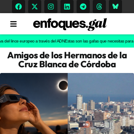
l lince europeo a través del ADN
Estas son las gafas que necesitas para ver el
Amigos de los Hermanos de la
Tendencias
Cruz Blanca de Córdoba
Memoria Histórica
Gastronomía
Escenarios
Sostenibilidad