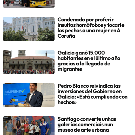
Condenado por proferir
insultos homófobos y tocarle
los pechos a una mujer en A
Coruña
Galicia ganó 15.000
habitantes en el último año
gracias a la llegada de
migrantes
Pedro Blanco reivindica las
inversiones del Gobierno en
Galicia: «Está cumpliendo con
hechos»
Santiago converte unhas
galerías comerciais nun
museo de arte urbana