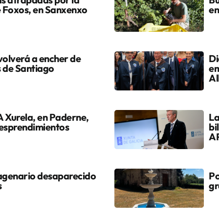
de Foxos, en Sanxenxo
en
volverá a encher de
Di
s de Santiago
em
Al
 A Xurela, en Paderne,
La
desprendimientos
bi
A
agenario desaparecido
Po
s
gr