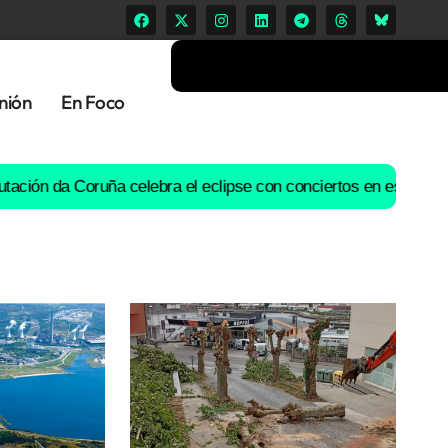
nión
En Foco
Coruña celebra el eclipse con conciertos en espacios singulares