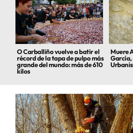
O Carballiño vuelve a batir el
Muere A
récord de la tapa de pulpo más
García, 
grande del mundo: más de 610
Urbani
kilos