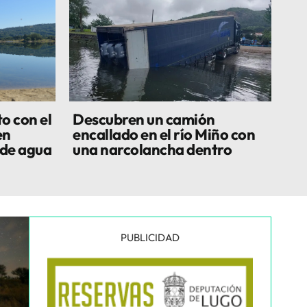
o con el
Descubren un camión
en
encallado en el río Miño con
 de agua
una narcolancha dentro
PUBLICIDAD