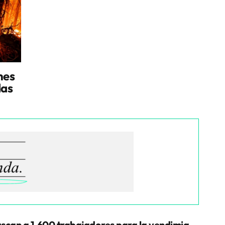
nes
das
scan a 1.600 trabajadores para la vendimia