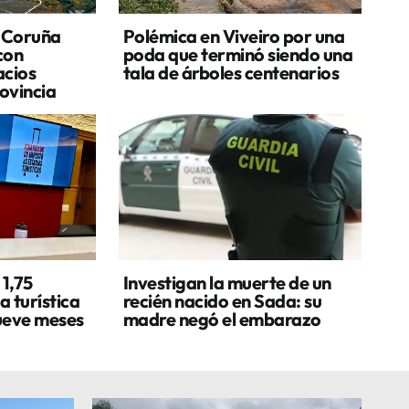
 Coruña
Polémica en Viveiro por una
 con
poda que terminó siendo una
acios
tala de árboles centenarios
rovincia
1,75
Investigan la muerte de un
a turística
recién nacido en Sada: su
ueve meses
madre negó el embarazo