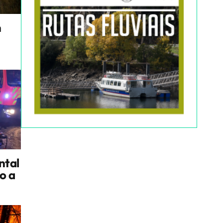
n
ntal
io a