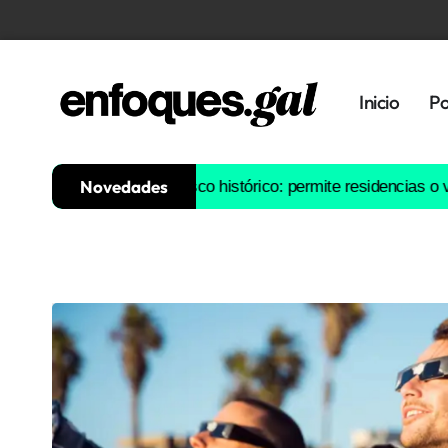
Inicio
Po
Novedades
ntiago para su casco histórico: permite residencias o vivienda so
Tendencias
Memoria
Histórica
Gastronomía