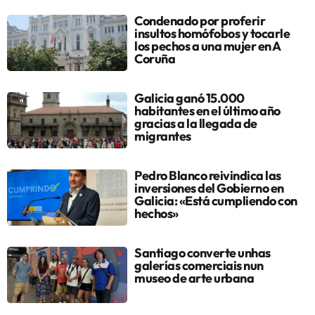
Condenado por proferir
insultos homófobos y tocarle
los pechos a una mujer en A
Coruña
Galicia ganó 15.000
habitantes en el último año
gracias a la llegada de
migrantes
Pedro Blanco reivindica las
inversiones del Gobierno en
Galicia: «Está cumpliendo con
hechos»
Santiago converte unhas
galerías comerciais nun
museo de arte urbana