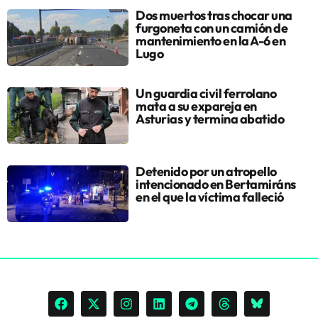
Dos muertos tras chocar una
furgoneta con un camión de
mantenimiento en la A-6 en
Lugo
Un guardia civil ferrolano
mata a su expareja en
Asturias y termina abatido
Detenido por un atropello
intencionado en Bertamiráns
en el que la víctima falleció