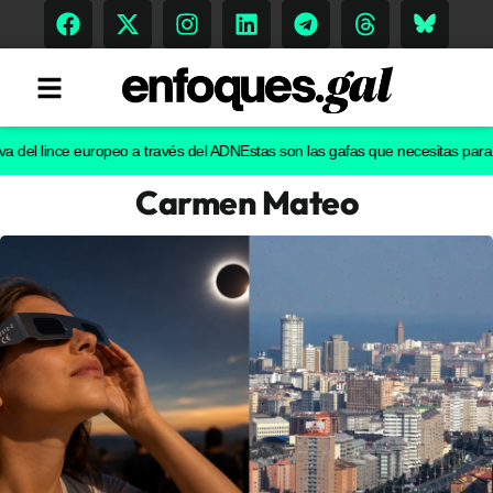
l lince europeo a través del ADN
Estas son las gafas que necesitas para ver e
Carmen Mateo
Tendencias
Memoria Histórica
Gastronomía
Escenarios
Sostenibilidad