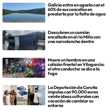
Galicia entra en agosto con el
60% de sus concellos en
prealerta por la falta de agua
Descubren un camión
encallado en el río Miño con
una narcolancha dentro
Muere un hombre en una
colisión frontal en Vilagarcía:
el otro conductor se dio a la
fuga
La Deputación da Coruña
impulsa con 90.000 euros
veinte ideas culturales con
vocación de cambiar su
entorno