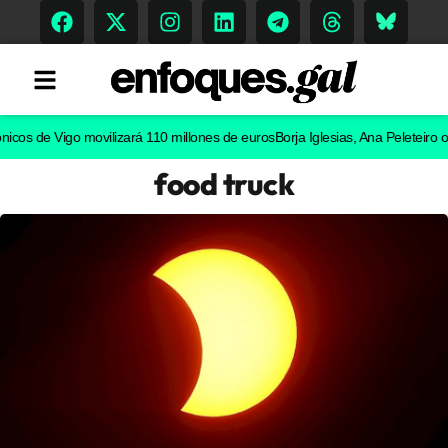
de Vigo movilizará 110 millones de euros
Borja Iglesias, Ana Peleteiro o Abel 
food truck
Tendencias
Memoria Histórica
Gastronomía
Escenarios
Sostenibilidad