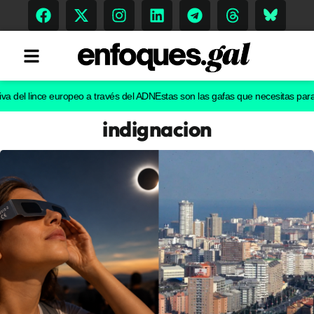
el lince europeo a través del ADN
Estas son las gafas que necesitas para ver e
indignacion
Tendencias
Memoria Histórica
Gastronomía
Escenarios
Sostenibilidad