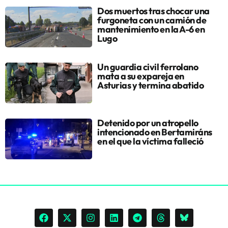
Dos muertos tras chocar una
furgoneta con un camión de
mantenimiento en la A-6 en
Lugo
Un guardia civil ferrolano
mata a su expareja en
Asturias y termina abatido
Detenido por un atropello
intencionado en Bertamiráns
en el que la víctima falleció