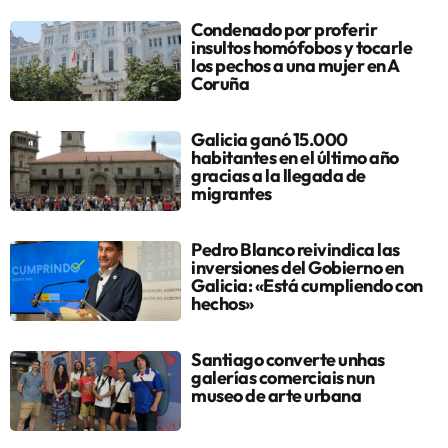
Condenado por proferir
insultos homófobos y tocarle
los pechos a una mujer en A
Coruña
Galicia ganó 15.000
habitantes en el último año
gracias a la llegada de
migrantes
Pedro Blanco reivindica las
inversiones del Gobierno en
Galicia: «Está cumpliendo con
hechos»
Santiago converte unhas
galerías comerciais nun
museo de arte urbana