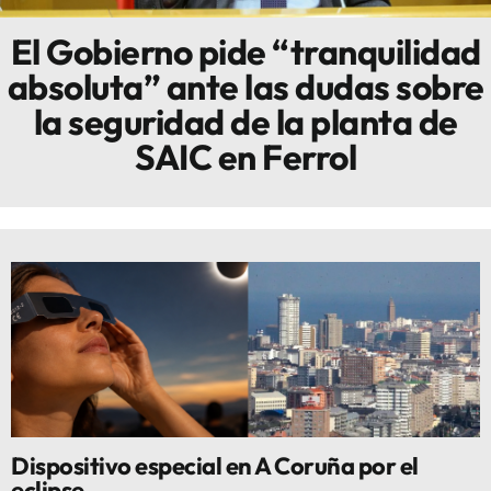
El Gobierno pide “tranquilidad
Innova
absoluta” ante las dudas sobre
la seguridad de la planta de
SAIC en Ferrol
Dispositivo especial en A Coruña por el
eclipse