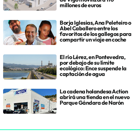
millones de euros
Borja Iglesias, Ana Peleteiro o
Abel Caballero entre los
favoritos de los gallegos para
compartir un viaje en coche
El río Lérez, en Pontevedra,
por debajo de su límite
ecológico: Ence suspende la
captación de agua
La cadena holandesa Action
abrirá una tienda en el nuevo
Parque Gándara de Narón