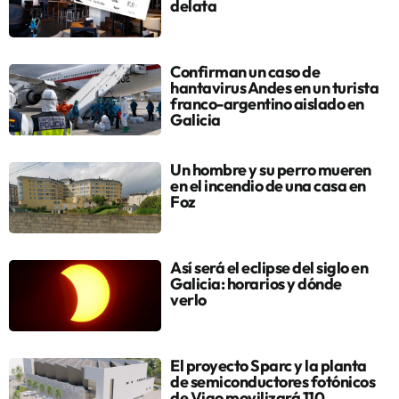
delata
Confirman un caso de
hantavirus Andes en un turista
franco-argentino aislado en
Galicia
Un hombre y su perro mueren
en el incendio de una casa en
Foz
Así será el eclipse del siglo en
Galicia: horarios y dónde
verlo
El proyecto Sparc y la planta
de semiconductores fotónicos
de Vigo movilizará 110