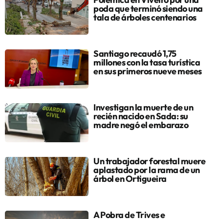
poda que terminó siendo una
tala de árboles centenarios
Santiago recaudó 1,75
millones con la tasa turística
en sus primeros nueve meses
Investigan la muerte de un
recién nacido en Sada: su
madre negó el embarazo
Un trabajador forestal muere
aplastado por la rama de un
árbol en Ortigueira
A Pobra de Trives e