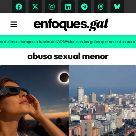
l lince europeo a través del ADN
Estas son las gafas que necesitas para ver el
abuso sexual menor
Tendencias
Memoria Histórica
Gastronomía
Escenarios
Sostenibilidad