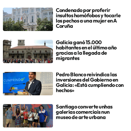
Condenado por proferir
insultos homófobos y tocarle
los pechos a una mujer en A
Coruña
Galicia ganó 15.000
habitantes en el último año
gracias a la llegada de
migrantes
Pedro Blanco reivindica las
inversiones del Gobierno en
Galicia: «Está cumpliendo con
hechos»
Santiago converte unhas
galerías comerciais nun
museo de arte urbana