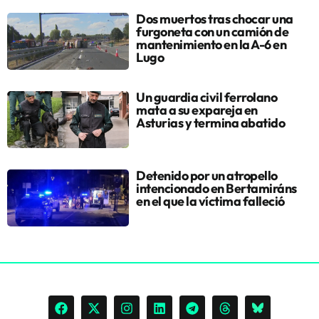
Dos muertos tras chocar una
furgoneta con un camión de
mantenimiento en la A-6 en
Lugo
Un guardia civil ferrolano
mata a su expareja en
Asturias y termina abatido
Detenido por un atropello
intencionado en Bertamiráns
en el que la víctima falleció