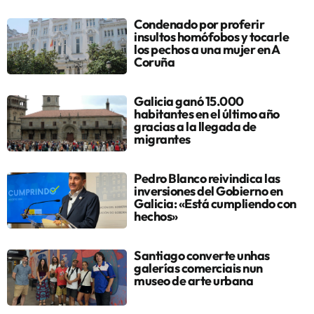
Condenado por proferir
insultos homófobos y tocarle
los pechos a una mujer en A
Coruña
Galicia ganó 15.000
habitantes en el último año
gracias a la llegada de
migrantes
Pedro Blanco reivindica las
inversiones del Gobierno en
Galicia: «Está cumpliendo con
hechos»
Santiago converte unhas
galerías comerciais nun
museo de arte urbana