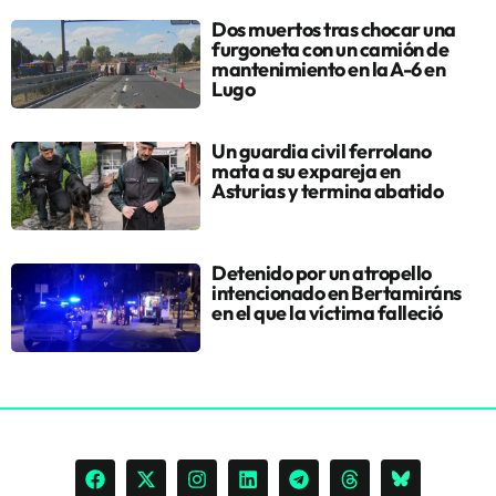
Dos muertos tras chocar una
furgoneta con un camión de
mantenimiento en la A-6 en
Lugo
Un guardia civil ferrolano
mata a su expareja en
Asturias y termina abatido
Detenido por un atropello
intencionado en Bertamiráns
en el que la víctima falleció