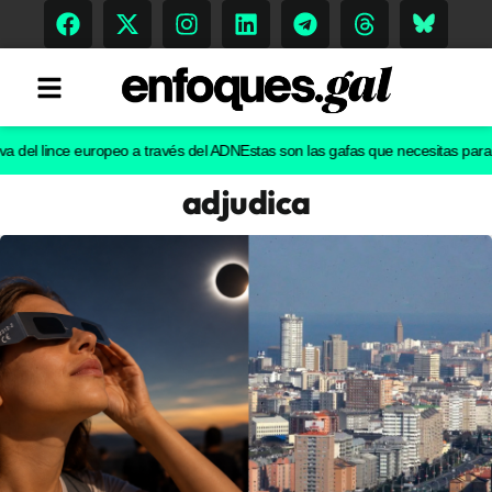
l lince europeo a través del ADN
Estas son las gafas que necesitas para ver e
adjudica
Tendencias
Memoria Histórica
Gastronomía
Escenarios
Sostenibilidad