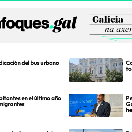
udicación del bus urbano
Co
to
itantes en el último año
Pe
 migrantes
Go
he