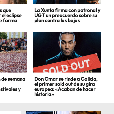
s que
La Xunta firma con patronal y
 el eclipse
UGT un preacuerdo sobre su
de forma
plan contra las bajas
n de semana
Don Omar se rinde a Galicia,
el primer sold out de su gira
stivales y
europea: «Acaban de hacer
historia»