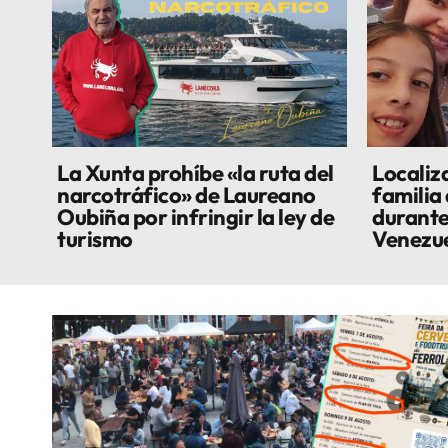
La Xunta prohíbe «la ruta del
Localiza
narcotráfico» de Laureano
familia
Oubiña por infringir la ley de
durante
turismo
Venezu