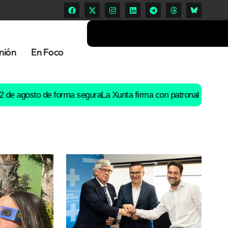
nión
En Foco
osto de forma segura
La Xunta firma con patronal y UGT un preac