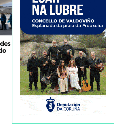
ndes
ado