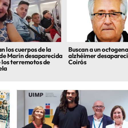
n los cuerpos de la
Buscan a un octogena
 de Marín desaparecida
alzhéimer desapareci
 los terremotos de
Coirós
ela