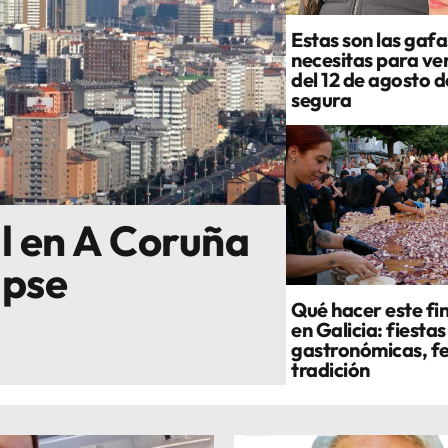
Estas son las gafa
necesitas para ver
del 12 de agosto 
segura
al en A Coruña
ipse
Qué hacer este fi
en Galicia: fiestas
gastronómicas, fe
tradición