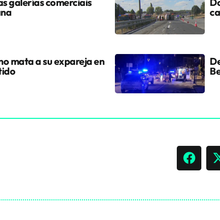
s galerías comerciais
Do
ana
ca
ano mata a su expareja en
De
tido
Be