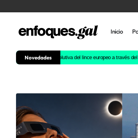
Inicio
Po
Novedades
ruirá la historia evolutiva del lince europeo a través del ADN
Est
Tendencias
Memoria
Histórica
Gastronomía