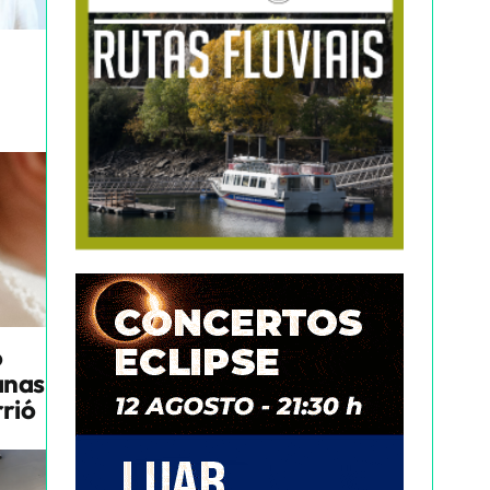
o
anas
rrió