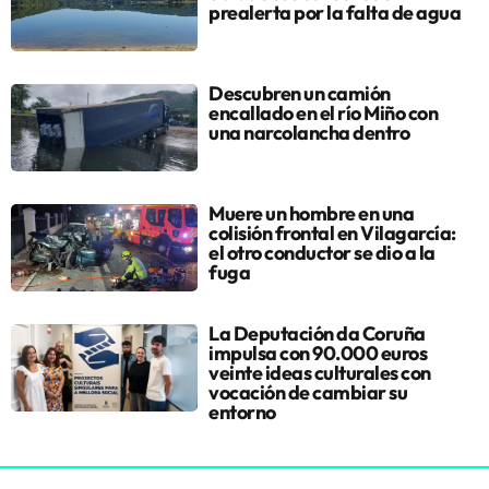
prealerta por la falta de agua
Descubren un camión
encallado en el río Miño con
una narcolancha dentro
Muere un hombre en una
colisión frontal en Vilagarcía:
el otro conductor se dio a la
fuga
La Deputación da Coruña
impulsa con 90.000 euros
veinte ideas culturales con
vocación de cambiar su
entorno