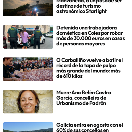
Manzaneda, a un paso de ser
destinos de turismo
astronómico Starlight
Detenida una trabajadora
doméstica en Coles por robar
más de 30.000 euros en casas
de personas mayores
O Carballiño vuelve a batir el
récord de la tapa de pulpo
más grande del mundo: más
de 610 kilos
Muere Ana Belén Castro
García, concelleira de
Urbanismo de Padrón
Galicia entra en agosto con el
60% de sus concellos en