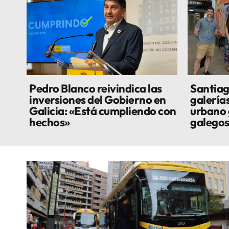
Pedro Blanco reivindica las
Santiag
inversiones del Gobierno en
galería
Galicia: «Está cumpliendo con
urbano 
hechos»
galego