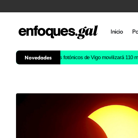
Inicio
Po
Novedades
 de semiconductores fotónicos de Vigo movilizará 110 millones d
Tendencias
Memoria
Histórica
Gastronomía