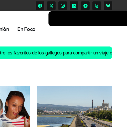
nión
En Foco
avoritos de los gallegos para compartir un viaje en coche
El río L