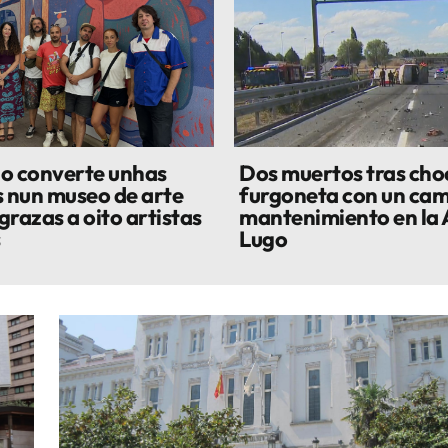
o converte unhas
Dos muertos tras cho
s nun museo de arte
furgoneta con un cam
grazas a oito artistas
mantenimiento en la 
s
Lugo