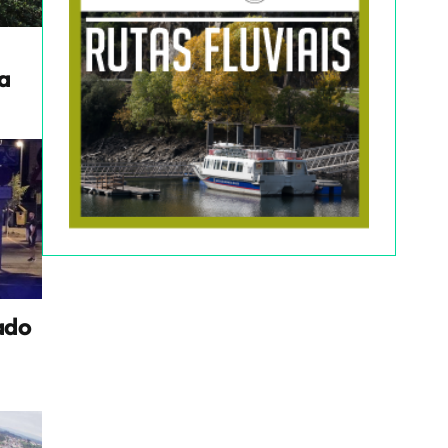
a
ado