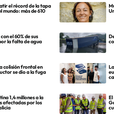
tir el récord de la tapa
Mu
el mundo: más de 610
Ur
 con el 60% de sus
De
por la falta de agua
co
colisión frontal en
La
uctor se dio a la fuga
eu
ca
ina 1,4 millones a la
El
s afectadas por los
Ga
licia
cu