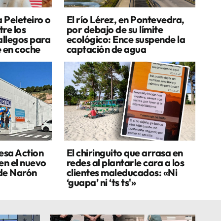
a Peleteiro o
El río Lérez, en Pontevedra,
re los
por debajo de su límite
allegos para
ecológico: Ence suspende la
e en coche
captación de agua
esa Action
El chiringuito que arrasa en
en el nuevo
redes al plantarle cara a los
de Narón
clientes maleducados: «Ni
‘guapa’ ni ‘ts ts'»