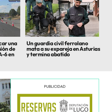
car una
Un guardia civil ferrolano
ión de
mata a su expareja en Asturias
A-6 en
y termina abatido
PUBLICIDAD