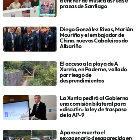
a encher de música as rúas e
prazas de Santiago
Diego González Rivas, Marián
Mouriño y el embajador de
China, nuevos Cabaleiros do
Albariño
El acceso a la playa de A
Xurela, en Paderne, vallado
por riesgo de
desprendimientos
La Xunta pedirá al Gobierno
una comisión bilateral para
«discutir» la ley de traspaso
de la AP-9
Aparece muerto el
sexagenario desaparecido en