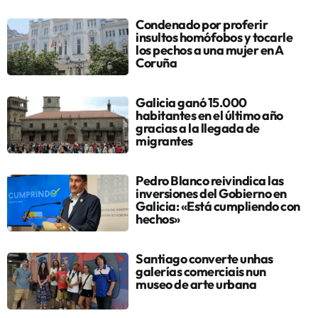
Condenado por proferir
insultos homófobos y tocarle
los pechos a una mujer en A
Coruña
Galicia ganó 15.000
habitantes en el último año
gracias a la llegada de
migrantes
Pedro Blanco reivindica las
inversiones del Gobierno en
Galicia: «Está cumpliendo con
hechos»
Santiago converte unhas
galerías comerciais nun
museo de arte urbana