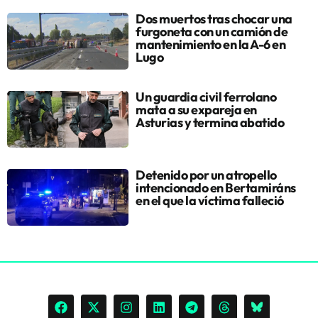
Dos muertos tras chocar una
furgoneta con un camión de
mantenimiento en la A-6 en
Lugo
Un guardia civil ferrolano
mata a su expareja en
Asturias y termina abatido
Detenido por un atropello
intencionado en Bertamiráns
en el que la víctima falleció