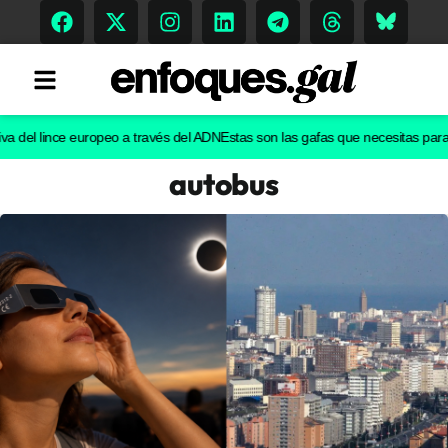
del lince europeo a través del ADN
Estas son las gafas que necesitas para ver 
autobus
Tendencias
Memoria Histórica
Gastronomía
Escenarios
Sostenibilidad