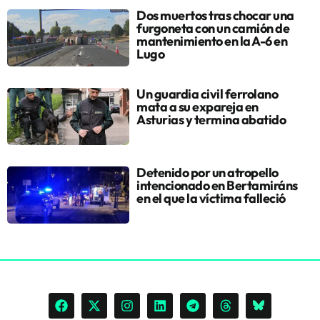
Dos muertos tras chocar una
furgoneta con un camión de
mantenimiento en la A-6 en
Lugo
Un guardia civil ferrolano
mata a su expareja en
Asturias y termina abatido
Detenido por un atropello
intencionado en Bertamiráns
en el que la víctima falleció