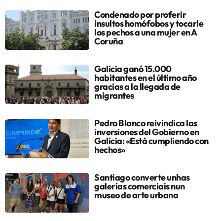
Condenado por proferir
insultos homófobos y tocarle
los pechos a una mujer en A
Coruña
Galicia ganó 15.000
habitantes en el último año
gracias a la llegada de
migrantes
Pedro Blanco reivindica las
inversiones del Gobierno en
Galicia: «Está cumpliendo con
hechos»
Santiago converte unhas
galerías comerciais nun
museo de arte urbana