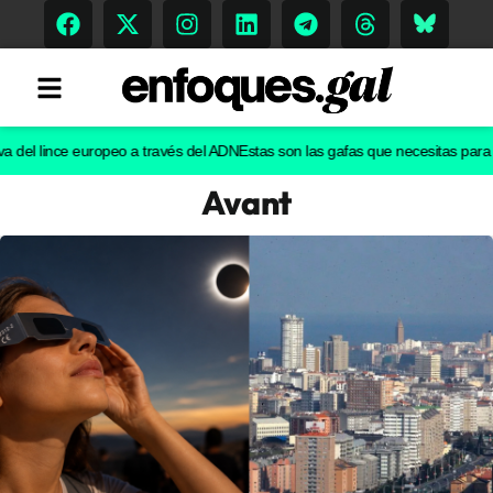
l lince europeo a través del ADN
Estas son las gafas que necesitas para ver el
Avant
Tendencias
Memoria Histórica
Gastronomía
Escenarios
Sostenibilidad