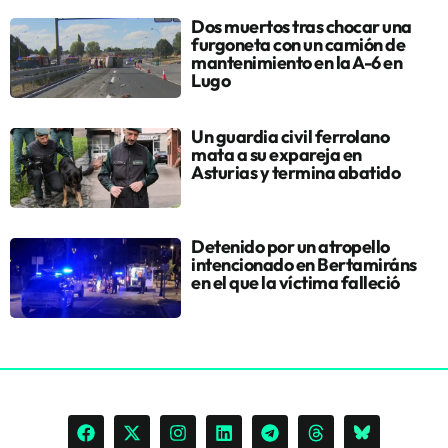
Dos muertos tras chocar una
furgoneta con un camión de
mantenimiento en la A-6 en
Lugo
Un guardia civil ferrolano
mata a su expareja en
Asturias y termina abatido
Detenido por un atropello
intencionado en Bertamiráns
en el que la víctima falleció