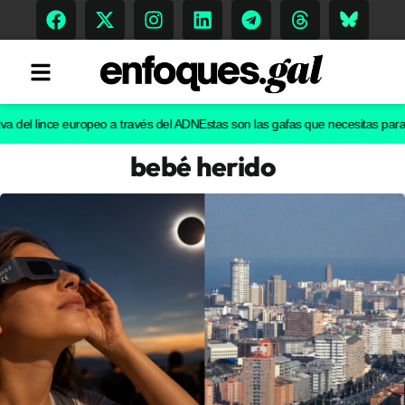
l lince europeo a través del ADN
Estas son las gafas que necesitas para ver e
bebé herido
Tendencias
Memoria Histórica
Gastronomía
Escenarios
Sostenibilidad