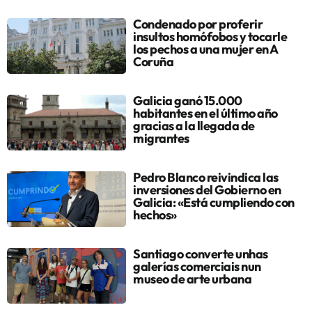
Condenado por proferir
insultos homófobos y tocarle
los pechos a una mujer en A
Coruña
Galicia ganó 15.000
habitantes en el último año
gracias a la llegada de
migrantes
Pedro Blanco reivindica las
inversiones del Gobierno en
Galicia: «Está cumpliendo con
hechos»
Santiago converte unhas
galerías comerciais nun
museo de arte urbana