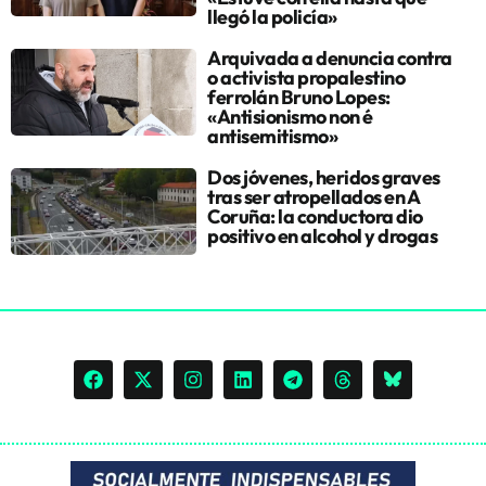
llegó la policía»
Arquivada a denuncia contra
o activista propalestino
ferrolán Bruno Lopes:
«Antisionismo non é
antisemitismo»
Dos jóvenes, heridos graves
tras ser atropellados en A
Coruña: la conductora dio
positivo en alcohol y drogas