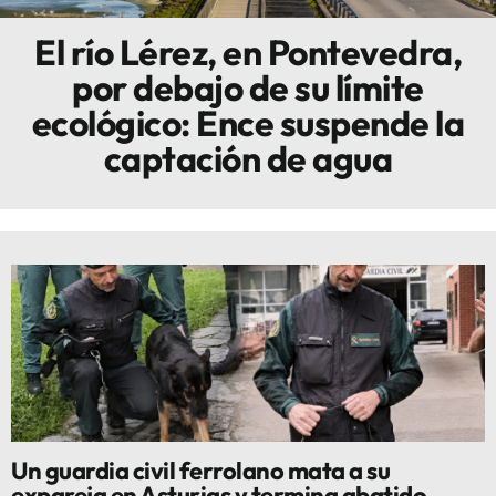
El río Lérez, en Pontevedra,
Innova
por debajo de su límite
ecológico: Ence suspende la
captación de agua
Un guardia civil ferrolano mata a su
expareja en Asturias y termina abatido