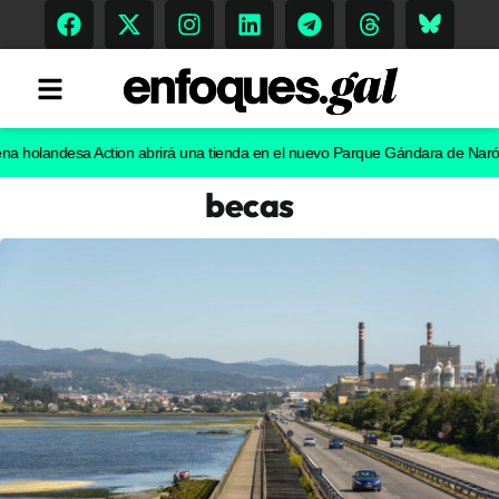
andesa Action abrirá una tienda en el nuevo Parque Gándara de Narón
El ch
becas
Tendencias
Memoria Histórica
Gastronomía
Escenarios
Sostenibilidad