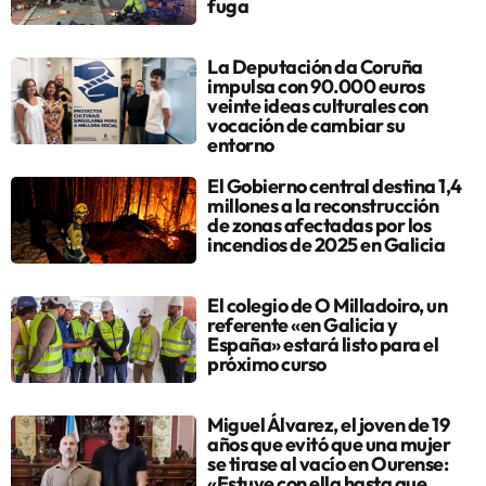
fuga
La Deputación da Coruña
impulsa con 90.000 euros
veinte ideas culturales con
vocación de cambiar su
entorno
El Gobierno central destina 1,4
millones a la reconstrucción
de zonas afectadas por los
incendios de 2025 en Galicia
El colegio de O Milladoiro, un
referente «en Galicia y
España» estará listo para el
próximo curso
Miguel Álvarez, el joven de 19
años que evitó que una mujer
se tirase al vacío en Ourense:
«Estuve con ella hasta que