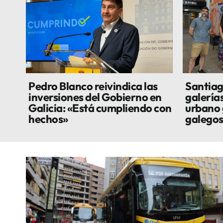
Pedro Blanco reivindica las
Santiag
inversiones del Gobierno en
galería
Galicia: «Está cumpliendo con
urbano 
hechos»
galego