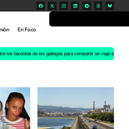
nión
En Foco
avoritos de los gallegos para compartir un viaje en coche
El río L