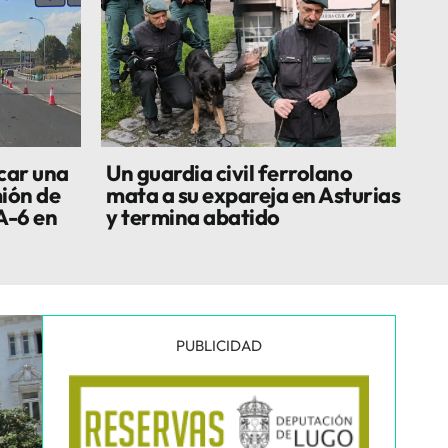
car una
Un guardia civil ferrolano
ión de
mata a su expareja en Asturias
A-6 en
y termina abatido
PUBLICIDAD