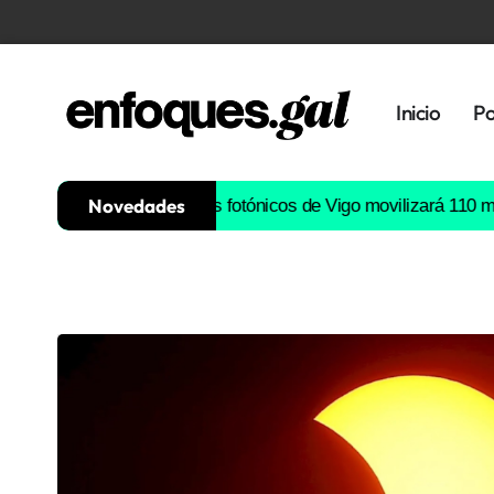
Inicio
Po
Novedades
 de semiconductores fotónicos de Vigo movilizará 110 millones d
Tendencias
Memoria
Histórica
Gastronomía