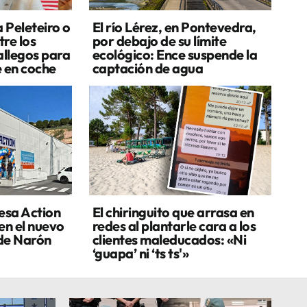
a Peleteiro o
El río Lérez, en Pontevedra,
re los
por debajo de su límite
allegos para
ecológico: Ence suspende la
e en coche
captación de agua
esa Action
El chiringuito que arrasa en
en el nuevo
redes al plantarle cara a los
de Narón
clientes maleducados: «Ni
‘guapa’ ni ‘ts ts'»