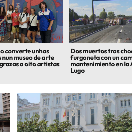
o converte unhas
Dos muertos tras cho
s nun museo de arte
furgoneta con un cam
grazas a oito artistas
mantenimiento en la 
s
Lugo