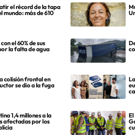
tir el récord de la tapa
Mu
el mundo: más de 610
Ur
 con el 60% de sus
De
por la falta de agua
co
colisión frontal en
La
uctor se dio a la fuga
eu
ca
ina 1,4 millones a la
El
s afectadas por los
Ga
licia
cu