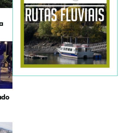
a
ado