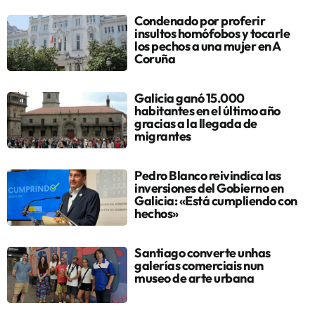
Condenado por proferir
insultos homófobos y tocarle
los pechos a una mujer en A
Coruña
Galicia ganó 15.000
habitantes en el último año
gracias a la llegada de
migrantes
Pedro Blanco reivindica las
inversiones del Gobierno en
Galicia: «Está cumpliendo con
hechos»
Santiago converte unhas
galerías comerciais nun
museo de arte urbana