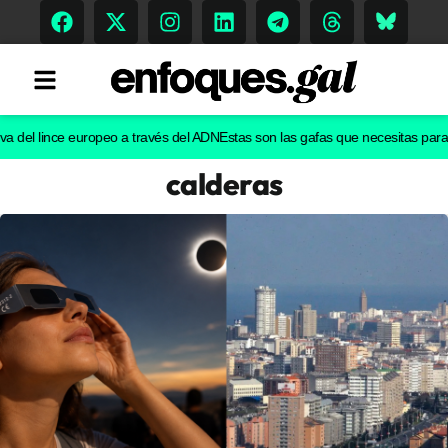
l lince europeo a través del ADN
Estas son las gafas que necesitas para ver e
calderas
Tendencias
Memoria Histórica
Gastronomía
Escenarios
Sostenibilidad