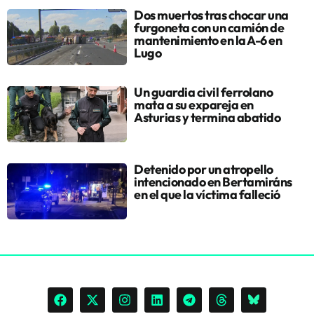
Dos muertos tras chocar una
furgoneta con un camión de
mantenimiento en la A-6 en
Lugo
Un guardia civil ferrolano
mata a su expareja en
Asturias y termina abatido
Detenido por un atropello
intencionado en Bertamiráns
en el que la víctima falleció